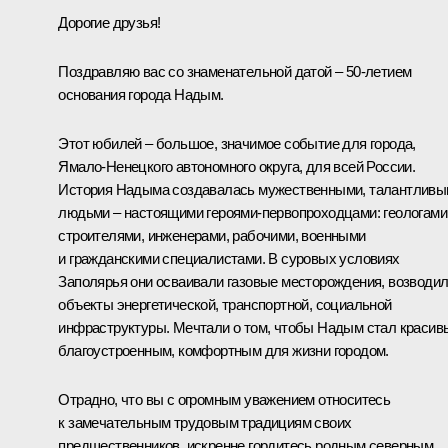
Дорогие друзья!
Поздравляю вас со знаменательной датой – 50-летием
основания города Надым.
Этот юбилей – большое, значимое событие для города,
Ямало-Ненецкого автономного округа, для всей России.
История Надыма создавалась мужественными, талантлив
людьми – настоящими героями-первопроходцами: геологами
строителями, инженерами, рабочими, военными
и гражданскими специалистами. В суровых условиях
Заполярья они осваивали газовые месторождения, возводи
объекты энергетической, транспортной, социальной
инфраструктуры. Мечтали о том, чтобы Надым стал красив
благоустроенным, комфортным для жизни городом.
Отрадно, что вы с огромным уважением относитесь
к замечательным трудовым традициям своих
предшественников, искренне гордитесь родным северным