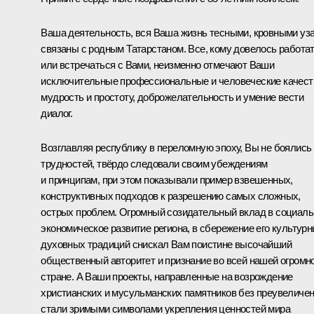
Ваша деятельность, вся Ваша жизнь тесными, кровными уз
связаны с родным Татарстаном. Все, кому довелось работа
или встречаться с Вами, неизменно отмечают Ваши
исключительные профессиональные и человеческие качест
мудрость и простоту, доброжелательность и умение вести
диалог.
Возглавляя республику в переломную эпоху, Вы не боялись
трудностей, твёрдо следовали своим убеждениям
и принципам, при этом показывали пример взвешенных,
конструктивных подходов к разрешению самых сложных,
острых проблем. Огромный созидательный вклад в социаль
экономическое развитие региона, в сбережение его культурн
духовных традиций снискал Вам поистине высочайший
общественный авторитет и признание во всей нашей огромн
стране. А Ваши проекты, направленные на возрождение
христианских и мусульманских памятников без преувеличе
стали зримыми символами укрепления ценностей мира