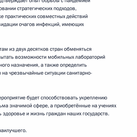
одтверждает опыт борьбы с пандемией
ском пространстве: обмен лучшими практиками
совании стратегических подходов,
ке практических совместных действий
видации очагов инфекций, имеющих
там из двух десятков стран обменяться
аседания высокого уровня Движения
пытать возможности мобильных лабораторий
ного назначения, а также определить
 на чрезвычайные ситуации санитарно-
мероприятие будет способствовать укреплению
 команд быстрого реагирования
ьма значимой сфере, а приобретённые на учениях
рно-эпидемиологического характера
здоровье и жизнь граждан наших государств.
раторий
наилучшего.