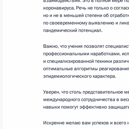
взаимодействия. Это в полной мере п
защиты прав человека на евразий
коронавируса. Речь не только о согла
омбудсменов»
но и не в меньшей степени об отработ
по своевременному выявлению и лик
12 октября 2021 года, 10:00
пандемический потенциал.
Важно, что учения позволят специалис
Участникам и гостям юбилейного з
профессиональными наработками, ис
неприсоединения
и специализированной техники различ
11 октября 2021 года, 10:30
оптимальные алгоритмы реагирования
эпидемиологического характера.
Уверен, что столь представительное 
Участникам международных учений
международного сотрудничества в вес
на чрезвычайные ситуации санита
навыки помогут эффективно защищать 
с использованием мобильных лабо
11 октября 2021 года, 10:00
Искренне желаю вам успехов и всего 