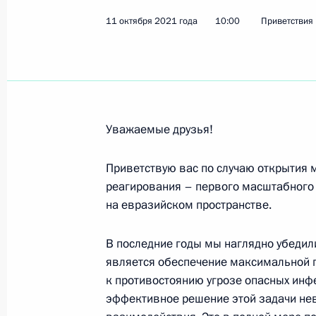
11 октября 2021 года
Участникам, организаторам и гост
10:00
Приветствия
14 октября 2021 года, 11:00
Участникам ХVII Совещания руково
Уважаемые друзья!
и разведывательных служб стран ‒
13 октября 2021 года, 12:30
Приветствую вас по случаю открытия 
реагирования – первого масштабного
на евразийском пространстве.
Участникам и гостям Международно
В последние годы мы наглядно убедил
13 октября 2021 года, 09:00
является обеспечение максимальной г
к противостоянию угрозе опасных инф
эффективное решение этой задачи не
Участникам V международной науч