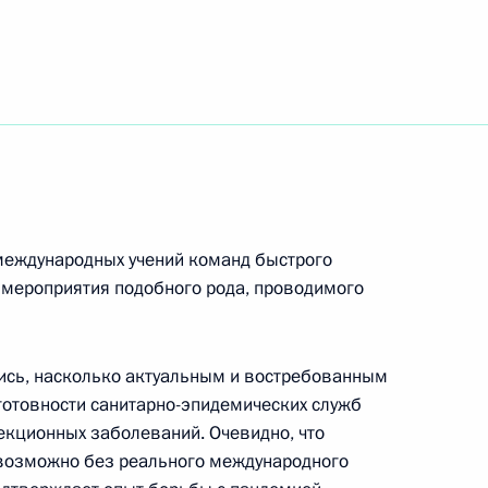
ям Форума городов трудовой доблести
дителей органов безопасности
 участниц Содружества Независимых Государств
международных учений команд быстрого
 мероприятия подобного рода, проводимого
го форума «Российская энергетическая неделя»
ись, насколько актуальным и востребованным
отовности санитарно-эпидемических служб
екционных заболеваний. Очевидно, что
возможно без реального международного
но-практической конференции «Проблемы