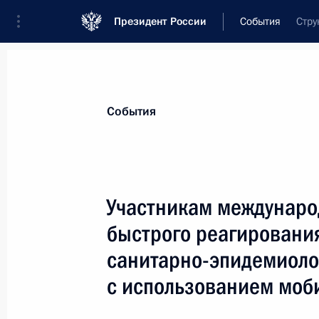
Президент России
События
Стру
Президент
Администрация
Государст
Новости
Стенограммы
Поездки
Те
События
Показа
Участникам междунаро
быстрого реагировани
Коллективу Государственного военн
заповедника «Куликово поле»
санитарно-эпидемиоло
14 октября 2021 года, 12:00
с использованием моб