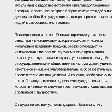
мусульмане с радостью встречают светлый долгожданный
праздник. Испокон веков Ураза-байрам отмечается добрым
делами и заботой о нуждающихся, олицетворяет стремлени
людей к самосовершенствованию.
Последователи ислама в России с огромным уважением
относятся к многовековым историческим, религиозным,
культурным традициям предков, бережно передают их
из поколения в поколение. Мусульманские организации
активно участвуют в жизни страны, укрепляют взаимодейст
с государственными и общественными структурами, уделя
неустанное внимание благотворительным, образовательным
просветительским инициативам. И конечно, особо отмечу их
востребованную, истинно подвижническую деятельность,
которая в нынешнее сложное время помогает людям выстоя
справиться с трудностями.
От души желаю вам успехов, здоровья, благополучия.