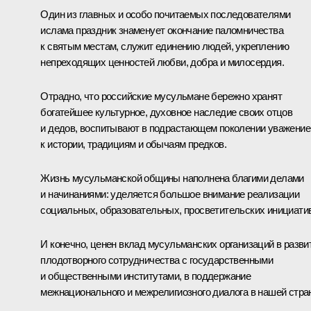
Один из главных и особо почитаемых последователями
ислама праздник знаменует окончание паломничества
к святым местам, служит единению людей, укреплению
непреходящих ценностей любви, добра и милосердия.
Отрадно, что российские мусульмане бережно хранят
богатейшее культурное, духовное наследие своих отцов
и дедов, воспитывают в подрастающем поколении уважение
к истории, традициям и обычаям предков.
Жизнь мусульманской общины наполнена благими делами
и начинаниями: уделяется большое внимание реализации
социальных, образовательных, просветительских инициатив
И конечно, ценен вклад мусульманских организаций в разви
плодотворного сотрудничества с государственными
и общественными институтами, в поддержание
межнационального и межрелигиозного диалога в нашей стра