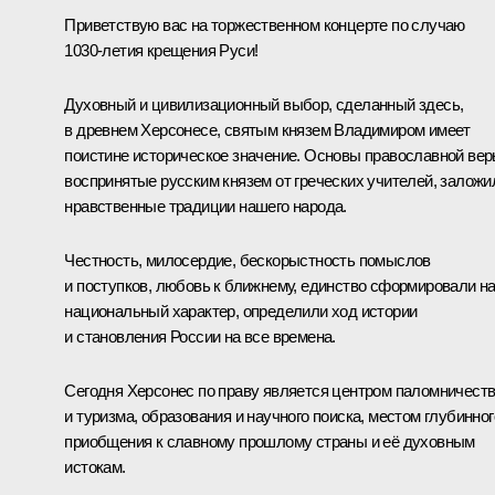
Приветствую вас на торжественном концерте по случаю
1030‑летия крещения Руси!
Духовный и цивилизационный выбор, сделанный здесь,
в древнем Херсонесе, святым князем Владимиром имеет
поистине историческое значение. Основы православной вер
воспринятые русским князем от греческих учителей, заложи
нравственные традиции нашего народа.
Честность, милосердие, бескорыстность помыслов
и поступков, любовь к ближнему, единство сформировали н
национальный характер, определили ход истории
и становления России на все времена.
Сегодня Херсонес по праву является центром паломничест
и туризма, образования и научного поиска, местом глубинног
приобщения к славному прошлому страны и её духовным
истокам.