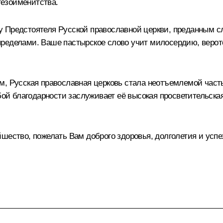
езоименитства.
у Предстоятеля Русской православной церкви, преданным с
её пределами. Ваше пастырское слово учит милосердию, вер
м, Русская православная церковь стала неотъемлемой част
 благодарности заслуживает её высокая просветительская,
шество, пожелать Вам доброго здоровья, долголетия и успе