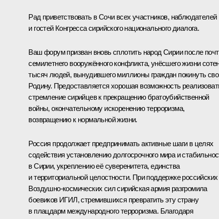
Рад приветствовать в Сочи всех участников, наблюдателей
и гостей Конгресса сирийского национального диалога.
Ваш форум призван вновь сплотить народ Сирии после почт
семилетнего вооружённого конфликта, унёсшего жизни соте
тысяч людей, вынудившего миллионы граждан покинуть св
Родину. Предоставляется хорошая возможность реализоват
стремление сирийцев к прекращению братоубийственной
войны, окончательному искоренению терроризма,
возвращению к нормальной жизни.
Россия продолжает предпринимать активные шаги в целях
содействия установлению долгосрочного мира и стабильнос
в Сирии, укреплению её суверенитета, единства
и территориальной целостности. При поддержке российских
Воздушно-космических сил сирийская армия разгромила
боевиков ИГИЛ, стремившихся превратить эту страну
в плацдарм международного терроризма. Благодаря