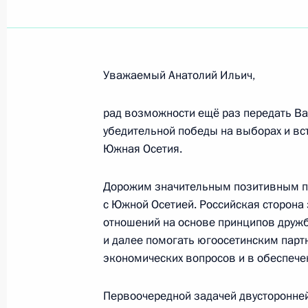
Участникам и гостям XVII Междуна
18 мая 2017 года, 10:00
Уважаемый Анатолий Ильич,
А.В.Горбатко, И.В.Горбатко, М.В.Г
рад возможности ещё раз передать Ва
убедительной победы на выборах и вс
17 мая 2017 года, 16:00
Южная Осетия.
Дорожим значительным позитивным п
Участникам мероприятий Группы ст
с Южной Осетией. Российская сторона
мир»
отношений на основе принципов дружб
и далее помогать югоосетинским парт
17 мая 2017 года, 09:00
экономических вопросов и в обеспече
Первоочередной задачей двусторонней
Участникам, организаторам и гост