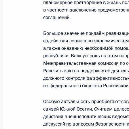
планомерное претворение в жизнь пол
студенческая весна»
в частности заключение предусмотрен
15 мая 2017 года, 20:00
соглашений.
Большое значение придаём реализац
содействия социально-экономическом
Участникам и гостям слёта победи
а также оказанию необходимой помощ
6 мая 2017 года, 10:30
республики. Важную роль на этом нап
Межправительственная комиссия по с
Рассчитываю на поддержку её деятель
Владимиру Этушу, артисту театра и
должного контроля за эффективность
из федерального бюджета Российской
6 мая 2017 года, 10:00
Особую актуальность приобретают со
связей Южной Осетии. Считаем целес
Участникам, организаторам и гост
действия внешнеполитических ведомст
концерта «Спасибо за верность, по
дискуссий по вопросам безопасности и