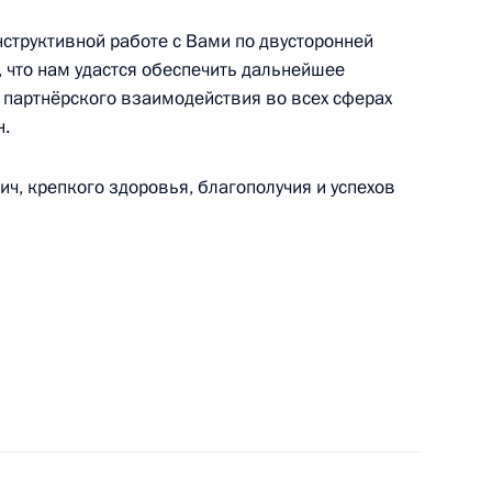
нструктивной работе с Вами по двусторонней
 что нам удастся обеспечить дальнейшее
 партнёрского взаимодействия во всех сферах
ам финала VI Всероссийского фестиваля Ночной
н.
, крепкого здоровья, благополучия и успехов
ственной противопожарной службы России