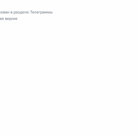
ован в разделе:
Телеграммы
ая версия
твенного архива Российской Федерации
латы
й конференции по международной безопасности