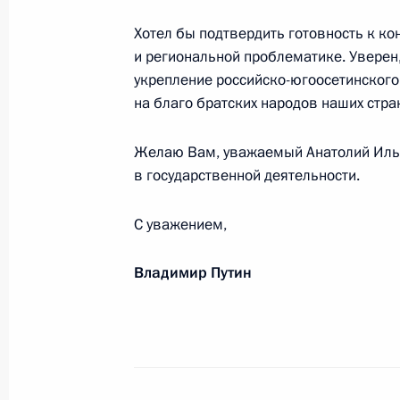
5 мая 2017 года, 19:00
Хотел бы подтвердить готовность к ко
и региональной проблематике. Уверен,
укрепление российско-югоосетинского
Участникам, гостям и организатор
на благо братских народов наших стра
хоккейной лиги
4 мая 2017 года, 10:00
Желаю Вам, уважаемый Анатолий Ильич
в государственной деятельности.
С уважением,
Апрель 2017 года
Сотрудникам и ветеранам Государ
Владимир Путин
и добровольцам
30 апреля 2017 года, 10:10