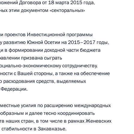
ожений Договора от 18 марта 2015 года,
ных этим документом «секторальных»
ии проектов Инвестиционной программы
у развитию Южной Осетии на 2015–2017 годы,
телей Всероссийского конкурса «Послы Победы»
и в формировании доходной части бюджета
равлении призвана сыграть
оциально-экономическому сотрудничеству.
ности с Вашей стороны, а также на обеспечение
 кино
ю расходования средств, выделяемых
 Федерации.
вместные усилия по расширению международных
ообразным и далее тесно координировать
ям Общественно-патриотической акции-
в наших стран, в том числе в рамках Женевских
томки!»
 стабильности в Закавказье.