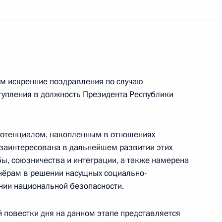
родных Лихачёвских научных чтений
орбатко
м искренние поздравления по случаю
тупления в должность Президента Республики
отенциалом, накопленным в отношениях
ратегического видения «Россия – исламский
 заинтересована в дальнейшем развитии этих
ы, союзничества и интеграции, а также намерена
нёрам в решении насущных социально-
нии национальной безопасности.
 повестки дня на данном этапе представляется
ям XXV Всероссийского фестиваля «Российская