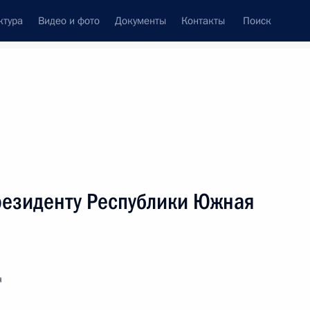
ктура
Видео и фото
Документы
Контакты
Поиск
венный Совет
Совет Безопасности
Комиссии и советы
леграммы
Сведения о Президенте
апрель, 2017
ть следующие материалы
резиденту Республики Южная
риятия, посвящённого 60-летнему юбилею
я