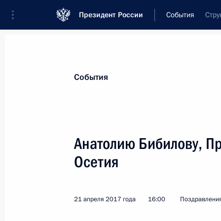
Президент России
События
Стру
Президент
Администрация
Государст
Новости
Стенограммы
Поездки
Те
События
Показа
Анатолию Бибилову, П
Осетия
Участникам торжественного мероп
Сибирского отделения РАН
19 мая 2017 года, 15:00
21 апреля 2017 года
16:00
Поздравлени