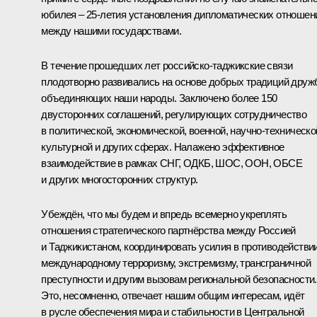
юбилея – 25-летия установления дипломатических отношен
между нашими государствами.
В течение прошедших лет российско-таджикские связи
плодотворно развивались на основе добрых традиций друж
объединяющих наши народы. Заключено более 150
двусторонних соглашений, регулирующих сотрудничество
в политической, экономической, военной, научно-техническо
культурной и других сферах. Налажено эффективное
взаимодействие в рамках
СНГ
,
ОДКБ
,
ШОС
, ООН,
ОБСЕ
и других многосторонних структур.
Убеждён, что мы будем и впредь всемерно укреплять
отношения стратегического партнёрства между Россией
и Таджикистаном, координировать усилия в противодействи
международному терроризму, экстремизму, трансграничной
преступности и другим вызовам региональной безопасности.
Это, несомненно, отвечает нашим общим интересам, идёт
в русле обеспечения мира и стабильности в Центральной