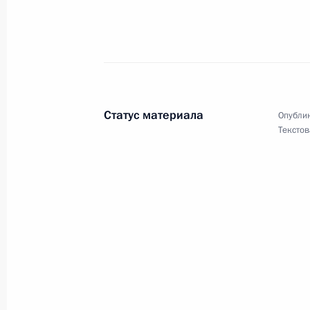
Княгине Феодоре Романовой
2 января 2017 года, 14:50
Статус материала
Опублик
Текстов
Юрию Григоровичу, хореографу, на
2 января 2017 года, 11:30
Сергею Шакурову, актёру, народно
1 января 2017 года, 13:00