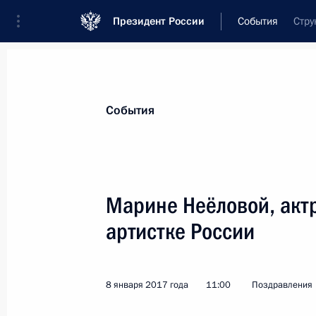
Президент России
События
Стру
Президент
Администрация
Государст
Новости
Стенограммы
Поездки
Те
События
Показа
Марине Неёловой, актр
артистке России
Сотрудникам и ветеранам органов
12 января 2017 года, 09:15
8 января 2017 года
11:00
Поздравления