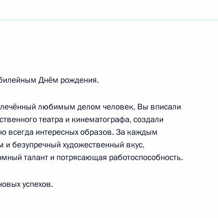
и кино, народной артистке России
ражданам России, празднующим Рождество
юбилейным Днём рождения.
увлечённый любимым делом человек, Вы вписали
ственного театра и кинематографа, создали
но всегда интересных образов. За каждым
 и безупречный художественный вкус,
ромный талант и потрясающая работоспособность.
овых успехов.