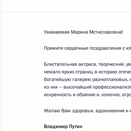
Марине Неёловой, актрисе театра 
8 января 2017 года, 11:00
Уважаемая Марина Мстиславовна!
Православным христианам, всем г
Христово
Примите сердечные поздравления с 
7 января 2017 года, 09:00
Блистательная актриса, творческий, 
немало ярких страниц в историю отече
богатейшую галерею разноплановых, 
В.А.Волк, М.И.Волк, И.И.Волк
из них – высочайший профессионализм
5 января 2017 года, 15:15
искренность и обаяние и, конечно, ог
Желаю Вам здоровья, вдохновения и н
Ирине Михалкиной
Владимир Путин
2 января 2017 года, 15:30