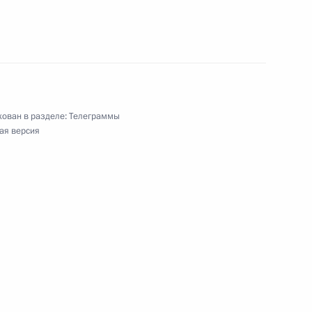
ован в разделе:
Телеграммы
ая версия
родному артисту СССР
му артисту РСФСР