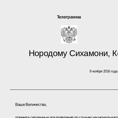
Телеграмма
Нородому Сихамони, 
9 ноября 2016 года
Ваше Величество,
примите сердечные поздравления по случаю национального