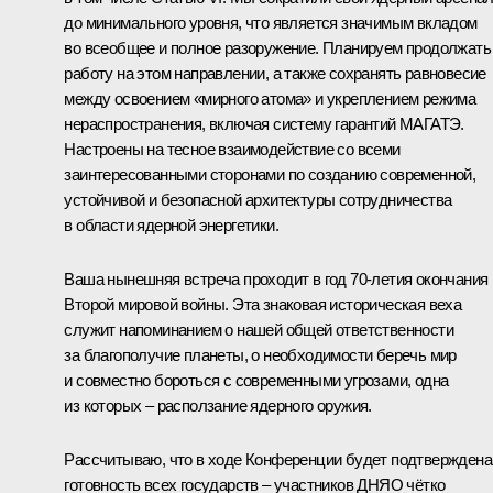
до минимального уровня, что является значимым вкладом
во всеобщее и полное разоружение. Планируем продолжать
работу на этом направлении, а также сохранять равновесие
между освоением «мирного атома» и укреплением режима
нераспространения, включая систему гарантий МАГАТЭ.
Настроены на тесное взаимодействие со всеми
заинтересованными сторонами по созданию современной,
устойчивой и безопасной архитектуры сотрудничества
в области ядерной энергетики.
Ваша нынешняя встреча проходит в год 70-летия окончания
Второй мировой войны. Эта знаковая историческая веха
служит напоминанием о нашей общей ответственности
за благополучие планеты, о необходимости беречь мир
и совместно бороться с современными угрозами, одна
из которых – расползание ядерного оружия.
Рассчитываю, что в ходе Конференции будет подтверждена
готовность всех государств – участников ДНЯО чётко