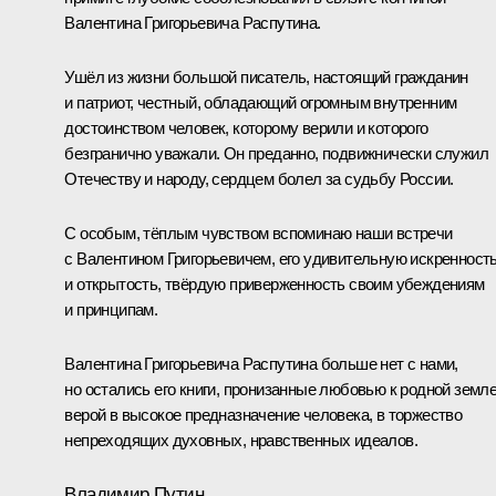
Валентина Григорьевича Распутина.
Ушёл из жизни большой писатель, настоящий гражданин
и патриот, честный, обладающий огромным внутренним
достоинством человек, которому верили и которого
безгранично уважали. Он преданно, подвижнически служил
Отечеству и народу, сердцем болел за судьбу России.
С особым, тёплым чувством вспоминаю наши встречи
с Валентином Григорьевичем, его удивительную искренност
и открытость, твёрдую приверженность своим убеждениям
и принципам.
Валентина Григорьевича Распутина больше нет с нами,
но остались его книги, пронизанные любовью к родной земле
верой в высокое предназначение человека, в торжество
непреходящих духовных, нравственных идеалов.
Владимир Путин