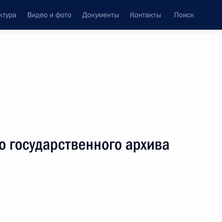
ктура
Видео и фото
Документы
Контакты
Поиск
венный Совет
Совет Безопасности
Комиссии и советы
леграммы
Сведения о Президенте
сентябрь, 2006
ть следующие материалы
о государственного архива