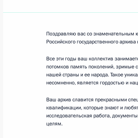
Коллективу Российского государст
12 октября 2006 года, 00:00
Поздравляю вас со знаменательным ю
В.Н.ШАМБУРКИНУ
Российского государственного архива
12 октября 2006 года, 00:00
Все эти годы ваш коллектив занимает
потомков память поколений, зримые с
нашей страны и ее народа. Такое уник
Академику РАН Ю.П.АЛТУХОВУ
несомненно, является гордостью и на
11 октября 2006 года, 00:00
Ваш архив славится прекрасными спе
квалификации, которые знают и любят
исследовательская работа, документы
Участникам, организаторам и гостя
целям.
«Кубок Кремля»
7 октября 2006 года, 00:00