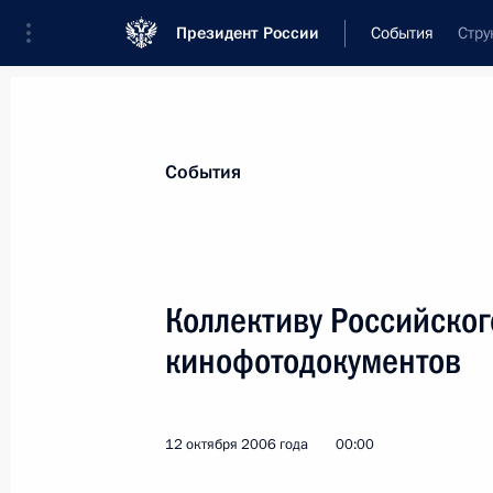
Президент России
События
Стру
Президент
Администрация
Государст
Новости
Стенограммы
Поездки
Те
События
Показа
Коллективу Российског
кинофотодокументов
В.В.ТРЕТЬЯКОВУ
17 октября 2006 года, 00:00
12 октября 2006 года
00:00