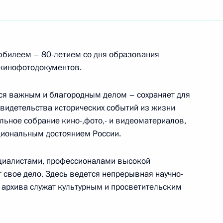
венного архива кинофотодокументов
билеем – 80-летием со дня образования
 кинофотодокументов.
ся важным и благородным делом – сохраняет для
видетельства исторических событий из жизни
альное собрание кино-,фото,- и видеоматериалов,
циональным достоянием России.
циалистами, профессионалами высокой
 свое дело. Здесь ведется непрерывная научно-
 архива служат культурным и просветительским
м XVII международного турнира по теннису