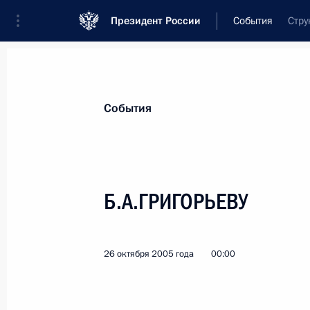
Президент России
События
Стру
Президент
Администрация
Государст
Новости
Стенограммы
Поездки
Те
События
Показа
Б.А.ГРИГОРЬЕВУ
Участникам торжественной церемо
эксплуатацию первого блока Калин
26 октября 2005 года
00:00
28 октября 2005 года, 00:00