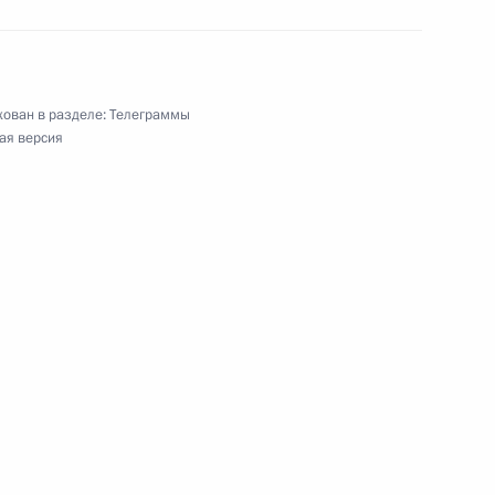
ован в разделе:
Телеграммы
улина на Цветном бульваре
ая версия
фсоюза работников строительстваи
ериалов Российской Федерации