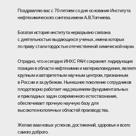
Поздравляю вас с 70-летием со дня основания Института
нефтехимического синтеза имени А.В.Топчиева.
Богатая история института неразрывно связана
с деятельностью выдающихся ученых, имена которых
по праву стали гордостью отечественной химической науки.
Отрадно, что и сегодня ИНХС РАН сохраняет лидирующие
позиции в области нефтехимии и материаловедения, являет
крупным и авторитетным научным центром, признанным
в России и за рубежом. Нынешнее поколение сотрудников
плодотворно работает над решением фундаментальных
и прикладных задач современного естествознания,
обеспечивает прочную научную базу для
высокотехнологичных областей производства.
Желаю вам новых успехов, достижений, здоровья и всего
самого доброго.