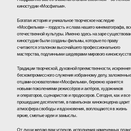
киностудии «Мосфильм».
Богатая история и уникальное творческое наследие
«Мосфильма» – гордость и слава нашего кинематографа, вс
отечественной культуры. Именно здесь на заре существова
киностудии были созданы фильмы, которые по праву
считаются эталоном высочайшего профессионального
мастерства, подлинными шедеврами мирового киноискусств
Традиции творческой, духовной преемственности, искреннег
бескомпромиссного служения избранному делу, заложенны
отцами-основателями «Мосфильма», бережно хранятся
новыми поколениями режиссёров и актёров, художников
и операторов, сценаристов и продюсеров. Сегодня, как и все
прошедшие десятилетия, в павильонах киноконцерна царит
атмосфера свободы и вдохновения, воплощаются в жизнь
яркие, смелые идеи и замыслы.
От души желаю вам успехов, исполнения намеченных план