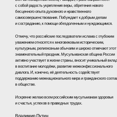
с собой радость укрепления веры, обретения нового
бесценного опыта духовного и нравственного
самосовершенствования. Побуждает к добрым делам
и состраданию, к помощи обездоленным и нуждающимся.
Отмечу, что российские последователи ислама с глубоким
уважением относятся к многовековым историческим,
культурным, религиозным обычаям и широко отмечают этот
знаменательный праздник. Мусульманская община России
активно участвует в жизни страны, вносит уникальный вкла
в воспитание молодёжи, развитие межконфессионального
диалога. И, конечно, её деятельность содействует
поддержанию межнационального мира и гражданского согла
в обществе.
Искренне желаю всем российским мусульманам здоровья
и счастья, успехов в праведных трудах.
Владимир Путин