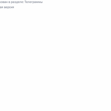
ован в разделе:
Телеграммы
ая версия
денту Парагвая
акты»
Итальянской Республики