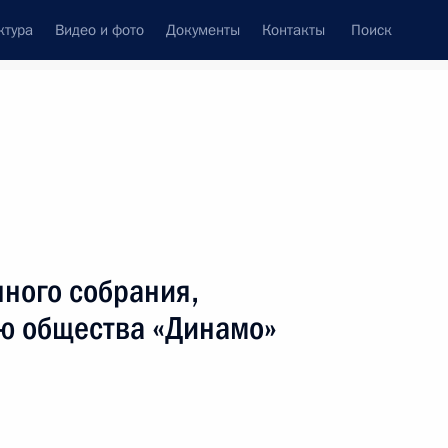
ктура
Видео и фото
Документы
Контакты
Поиск
венный Совет
Совет Безопасности
Комиссии и советы
леграммы
Сведения о Президенте
апрель, 2013
ть следующие материалы
нного собрания,
ю общества «Динамо»
риятия, посвящённого 90-летию ЦСКА