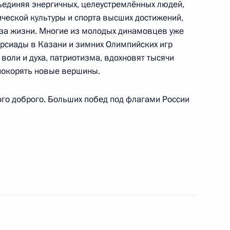
вропы по дзюдо
бъединяя энергичных, целеустремлённых людей,
ческой культуры и спорта высших достижений,
аза жизни. Многие из молодых динамовцев уже
ерсиады в Казани и зимних Олимпийских игр
 воли и духа, патриотизма, вдохновят тысячи
дународного историко-культурного форума
 покорять новые вершины.
ом: народы Кавказа в битве за Сталинград»
го доброго. Больших побед под флагами России
енного академического театра имени Евгения
у артисту СССР
ду, Премьер-министру Бангладеш Шейх Хасине