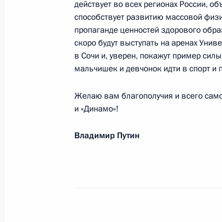
Участникам и гостям чемпионата Е
действует во всех регионах России, о
способствует развитию массовой физи
25 апреля 2013 года, 10:30
пропаганде ценностей здорового обр
скоро будут выступать на аренах Унив
в Сочи и, уверен, покажут пример силы
Участникам и гостям Третьего меж
мальчишек и девчонок идти в спорт и
«Великая Победа, добытая единств
Желаю вам благополучия и всего само
25 апреля 2013 года, 10:00
и «Динамо»!
Владимир Путин
Юрию Яковлеву, актёру Государств
Вахтангова, актёру кино, народном
25 апреля 2013 года, 09:10
Президенту Бангладеш Абдулу Хами