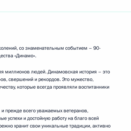
авту, Герою России
колений, со знаменательным событием – 90-
отложной детской хирургии и травматологии
ества «Динамо».
осквы
ля миллионов людей. Динамовская история – это
ов, свершений и рекордов. Это мужество,
течеству, которые всегда проявляли воспитанники
вшица
, и прежде всего уважаемых ветеранов,
ные успехи и достойную работу на благо всей
ережно хранит свои уникальные традиции, активно