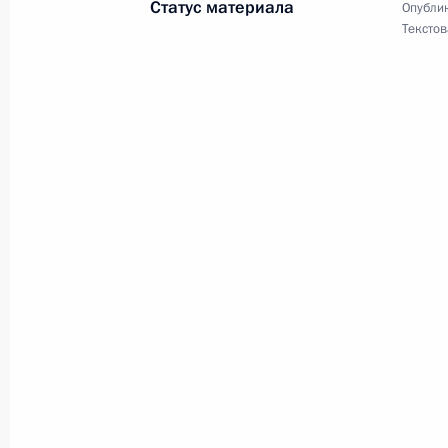
Статус материала
Опублик
24 апреля 2013 года, 18:30
Текстов
Орасио Картесу, избранному Прези
24 апреля 2013 года, 18:00
Коллективу газеты «Аргументы и ф
23 апреля 2013 года, 09:30
Джорджо Наполитано, Президенту 
22 апреля 2013 года, 14:30