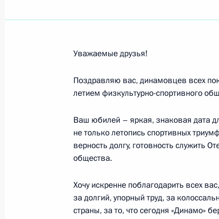
Николаю Бударину, лётчику-космон
29 апреля 2013 года, 09:10
Уважаемые друзья!
Поздравляю вас, динамовцев всех по
Леониду Рошалю, директору НИИ не
летием физкультурно-спортивного общ
Департамента здравоохранения М
27 апреля 2013 года, 10:00
Ваш юбилей – яркая, знаковая дата д
не только летопись спортивных триумф
верность долгу, готовность служить О
общества.
Родным и близким Александра Ли
26 апреля 2013 года, 20:30
Хочу искренне поблагодарить всех вас
за долгий, упорный труд, за колоссаль
страны, за то, что сегодня «Динамо» б