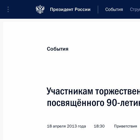
Президент России
События
Стру
Президент
Администрация
Государст
Новости
Стенограммы
Поездки
Те
События
Показа
Участникам торжестве
посвящённого 90-лети
Апрель 2013 года
Участникам торжественного мероп
18 апреля 2013 года
18:30
Приветствия
29 апреля 2013 года, 18:00