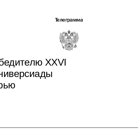
Телеграмма
бедителю XXVI
Универсиады
рью