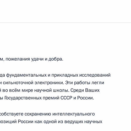
, народному артисту России
резиденту – научному руководителю ФГУП ЦНИИ
метей»
м, пожелания удачи и добра.
яда фундаментальных и прикладных исследований
и сильноточной электроники. Эти работы легли
й во всём мире научной школы. Среди Ваших
теру спорта СССР, заслуженному тренеру СССР
ы Государственных премий СССР и России.
ы СССР по фигурному катанию на коньках
гг.) и России (1994, 1998, 2002 гг.)
собствуете сохранению интеллектуального
позиций России как одной из ведущих научных