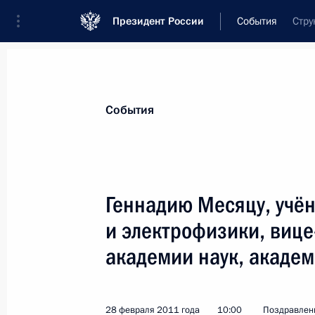
Президент России
События
Стру
Президент
Администрация
Государст
Новости
Стенограммы
Поездки
Те
События
Показа
Геннадию Месяцу, учён
и электрофизики, вице
Александру Татаркину, лауреату пр
экономики УрО РАН, академику РА
академии наук, академ
11 марта 2011 года, 10:00
28 февраля 2011 года
10:00
Поздравлен