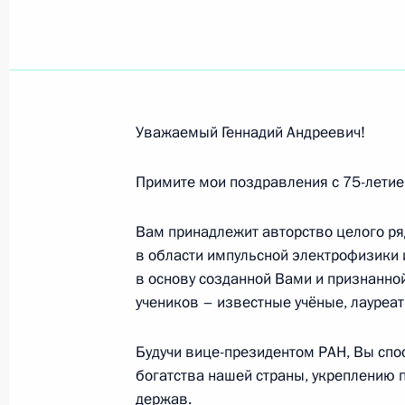
Александру Зацепину, композитору
10 марта 2011 года, 10:40
Уважаемый Геннадий Андреевич!
Игорю Горынину, академику РАН, п
конструкционных материалов «Про
Примите мои поздравления с 75-летие
10 марта 2011 года, 10:20
Вам принадлежит авторство целого р
в области импульсной электрофизики 
в основу созданной Вами и признанно
Алексею Мишину, заслуженному мас
учеников – известные учёные, лауреат
и России, тренеру сборной команд
на Олимпийских играх (1976, 1984 
Будучи вице-президентом РАН, Вы спо
8 марта 2011 года, 11:30
богатства нашей страны, укреплению 
держав.