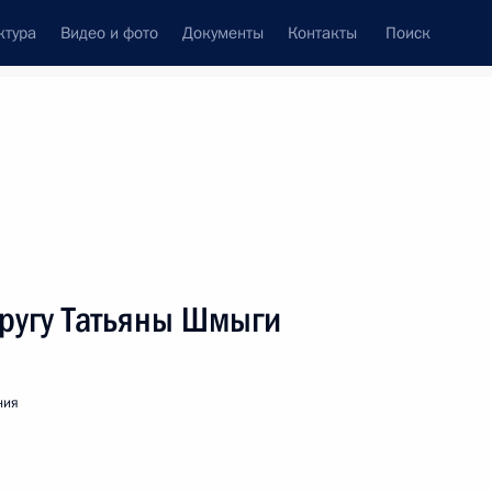
ктура
Видео и фото
Документы
Контакты
Поиск
венный Совет
Совет Безопасности
Комиссии и советы
леграммы
Сведения о Президенте
Февраль, 2011
ть следующие материалы
пругу Татьяны Шмыги
в России
ния