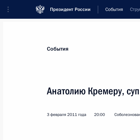
Президент России
События
Стру
Президент
Администрация
Государст
Новости
Стенограммы
Поездки
Те
События
Показа
Анатолию Кремеру, су
Участникам XV Конгресса педиатро
14 февраля 2011 года, 10:00
3 февраля 2011 года
20:00
Соболезнова