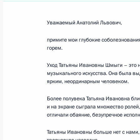
Ивану Дедову, директору ФГУ «Энд
РАН и РАМН
12 февраля 2011 года, 12:40
Уважаемый Анатолий Львович,
примите мои глубокие соболезнования
горем.
Леониду Болдину, певцу, солисту 
театра имени К.С.Станиславского 
Уход Татьяны Ивановны Шмыги – это н
СССР
музыкального искусства. Она была вы
12 февраля 2011 года, 12:30
ярким, неординарным человеком.
Более полувека Татьяна Ивановна блис
Профессорско-преподавательскому 
и на экране сыграла множество ролей,
отличали обаяние, безупречное исполн
11 февраля 2011 года, 11:00
Татьяны Ивановны больше нет с нами, 