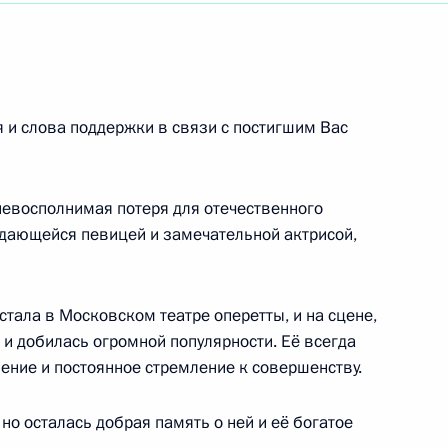
окринологический научный центр», академику
 и слова поддержки в связи с постигшим Вас
оперы Московского академического музыкального
и Вл.И.Немировича-Данченко,народному артисту
евосполнимая потеря для отечественного
дающейся певицей и замечательной актрисой,
тала в Московском театре оперетты, и на сцене,
составу, студентам и сотрудникам МТУСИ
 и добилась огромной популярности. Её всегда
ение и постоянное стремление к совершенству.
но осталась добрая память о ней и её богатое