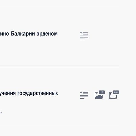
дино-Балкарии орденом
учения государственных
12
14м
ь