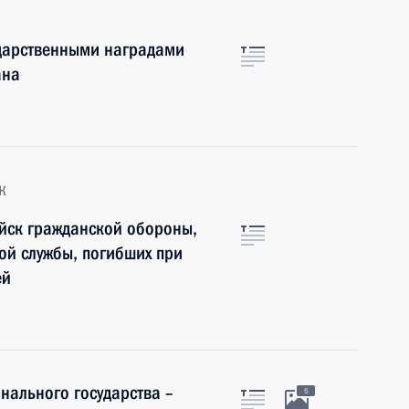
ударственными наградами
ана
к
йск гражданской обороны,
ой службы, погибших при
ей
нального государства –
5