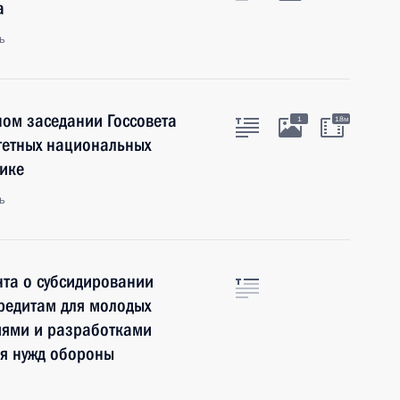
а
ь
ном заседании Госсовета
1
18м
тетных национальных
ике
ь
нта о субсидировании
редитам для молодых
иями и разработками
ля нужд обороны