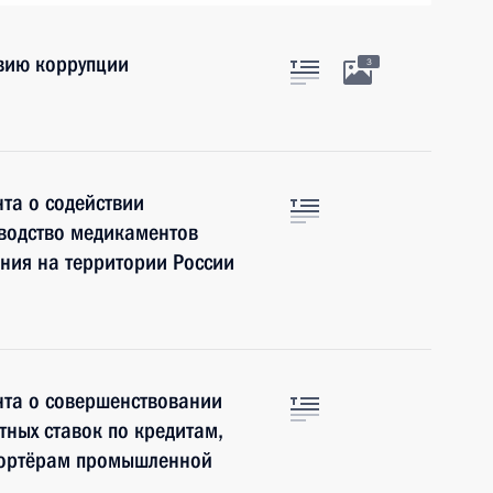
вию коррупции
3
та о содействии
водство медикаментов
ния на территории России
нта о совершенствовании
ных ставок по кредитам,
портёрам промышленной