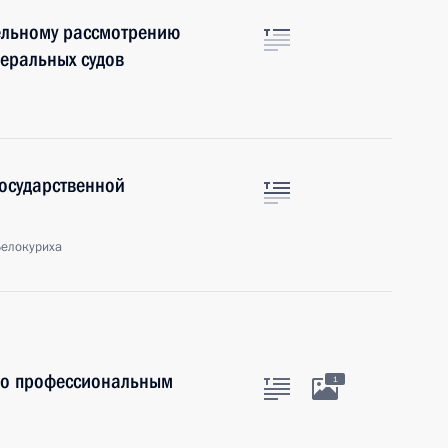
ельному рассмотрению
деральных судов
осударственной
Белокуриха
по профессиональным
1