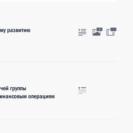
ому развитию
:
8
чей группы
финансовым операциям