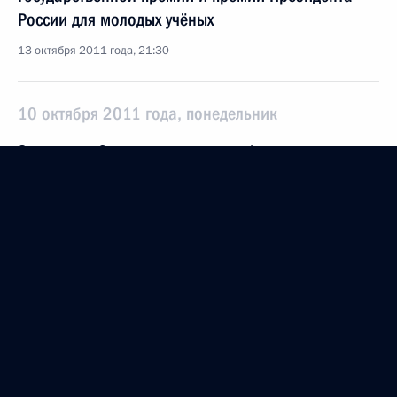
России для молодых учёных
13 октября 2011 года, 21:30
10 октября 2011 года, понедельник
Заседание Совета по развитию финансового
рынка
10 октября 2011 года, 17:00
Москва
В Кремле вручены государственные награды
Российской Федерации
10 октября 2011 года, 14:30
Москва, Кремль