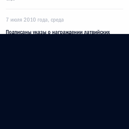
7 июля 2010 года, среда
Подписаны указы о награждении латвийских
деятелей культуры
7 июля 2010 года, 14:00
Распоряжение о рабочей группе по созданию
международного финансового центра в России
7 июля 2010 года, 11:00
4 июля 2010 года, воскресенье
Дмитрий Медведев вручил государственные
награды морякам, принимавшим участие