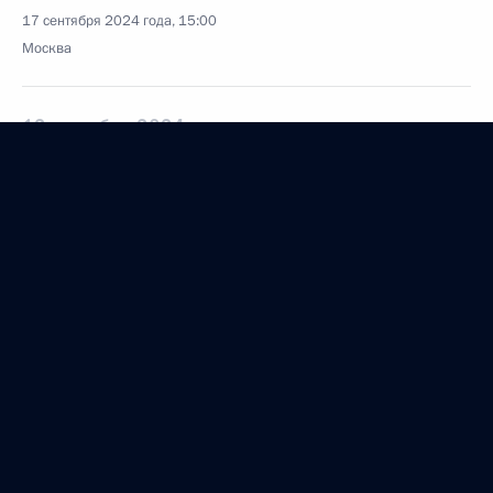
17 сентября 2024 года, 15:00
Москва
12 сентября 2024 года, четверг
Заседание Комиссии по предварительному
рассмотрению вопросов назначения судей
и прекращения их полномочий
12 сентября 2024 года, 19:00
7 сентября 2024 года, суббота
Поздравление Матвею Якушеву с победой на XVII
Паралимпийских летних играх в Париже
в соревнованиях по лёгкой атлетике в дисциплине
прыжок в длину