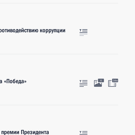
противодействию коррупции
а «Победа»
6
34м
е премии Президента