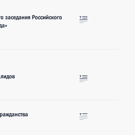
го заседания Российского
да»
алидов
гражданства