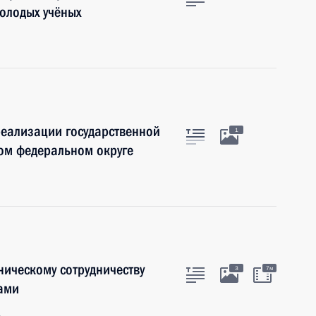
молодых учёных
еализации государственной
1
ом федеральном округе
ническому сотрудничеству
3
7м
ами
д