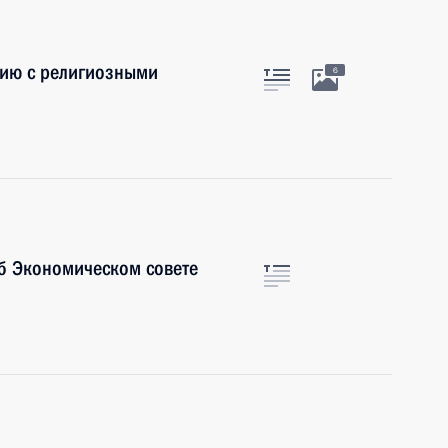
вию с религиозными
6
б Экономическом совете