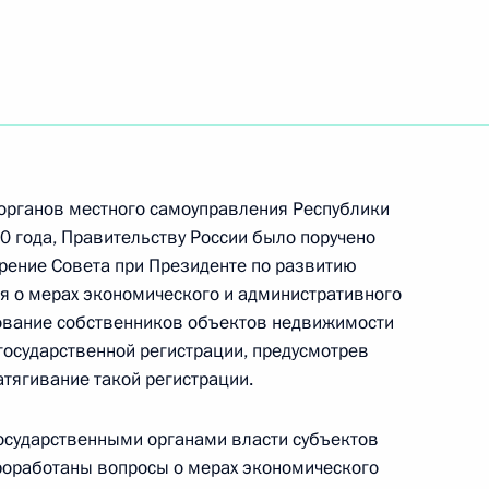
тного самоуправления
:
6
асть, Ново-Огарёво
органов местного самоуправления Республики
0 года, Правительству России было поручено
трение Совета при Президенте по развитию
тного самоуправления
:
7
я о мерах экономического и административного
асть, Красногорск
рование собственников объектов недвижимости
осударственной регистрации, предусмотрев
атягивание такой регистрации.
осударственными органами власти субъектов
тного самоуправления
роработаны вопросы о мерах экономического
:
13