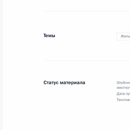
31 января 2013 года, четверг
Заседание Совета по развитию мес
31 января 2013 года, 16:10
Москва, Кремль
Темы
Жиль
3 декабря 2012 года, понедельник
Внесены изменения в состав Совет
самоуправления и его президиум
Статус материала
Опублик
3 декабря 2012 года, 20:00
местно
Дата пу
Текстов
27 августа 2012 года, понедельник
Утверждены составы Совета и през