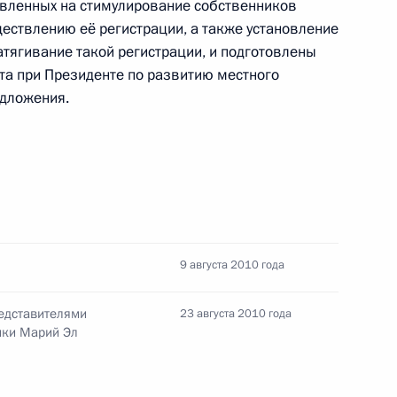
авленных на стимулирование собственников
ствлению её регистрации, а также установление
атягивание такой регистрации, и подготовлены
та при Президенте по развитию местного
дложения.
едания Совета при
 самоуправления
9 августа 2010 года
5
17м
редставителями
23 августа 2010 года
ики Марий Эл