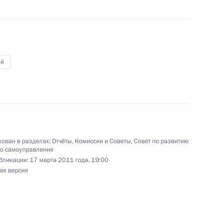
тного самоуправления
7
17м
ё
а по развитию местного
ован в разделах:
Отчёты
,
Комиссии и Советы
,
Совет по развитию
го самоуправления
бликации:
17 марта 2011 года, 19:00
ая версия
идиума Совета по развитию