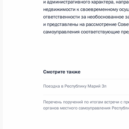
и административного характера, напр
5 августа 2017 года, 19:30
Киров
недвижимости к своевременному осуще
ответственности за необоснованное з
и представлены на рассмотрение Сове
22 июня 2014 года, воскресенье
самоуправления соответствующие пре
Перечень поручений по итогам зас
Президенте по развитию местного
22 июня 2014 года, 12:00
Смотрите также
26 мая 2014 года, понедельник
Поездка в Республику Марий Эл
Поездка в Иваново
Перечень поручений по итогам встречи с п
органов местного самоуправления Республ
26 мая 2014 года, 18:15
Иваново