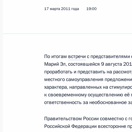
17 марта 2011 года
19:00
20 апреля 2023 года, четверг
Заседание Совета по развитию мес
20 апреля 2023 года, 16:05
Московская обл
По итогам
встречи
с представителями 
30 января 2020 года, четверг
Марий Эл, состоявшейся 9 августа 201
проработать и представить на рассмо
Заседание Совета по развитию мес
местного самоуправления предложени
30 января 2020 года, 20:15
Московская обл
характера, направленных на стимули
к своевременному осуществлению её г
ответственность за необоснованное з
5 августа 2017 года, суббота
Правительством России совместно с г
Заседание Совета по развитию мес
Российской Федерации всесторонне п