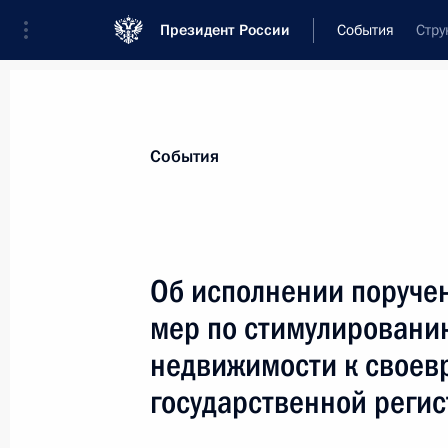
Президент России
События
Стру
Президент
Администрация
Государст
Новости
Сведения о комиссиях и совет
События
Отдельная комиссия или совет
Совет по развитию местного самоуправ
Об исполнении поруче
мер по стимулировани
недвижимости к своев
государственной реги
Совет по развитию местного с