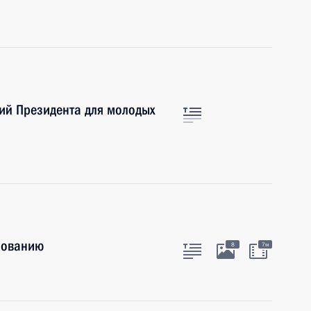
ий Президента для молодых
зованию
8
7м