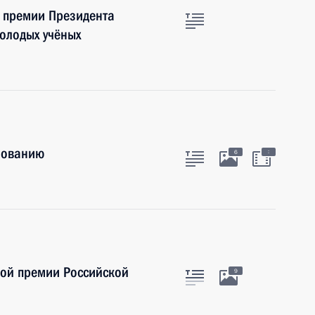
е премии Президента
молодых учёных
зованию
:
6
ной премии Российской
9