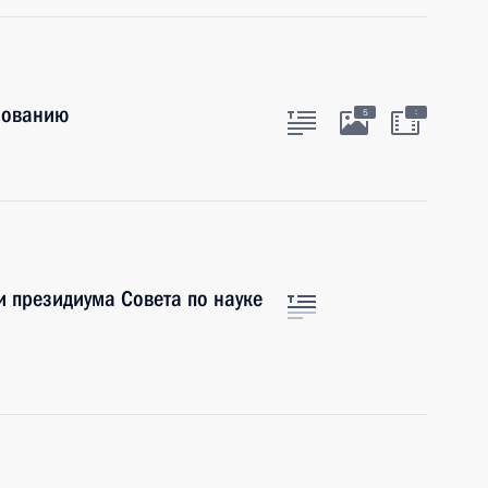
зованию
:
5
и президиума Совета по науке