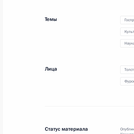
3 июня 2017 года
Санкт-Петербург
Темы
Госп
Куль
Наук
Лица
Толс
Фурс
Статус материала
Опублик