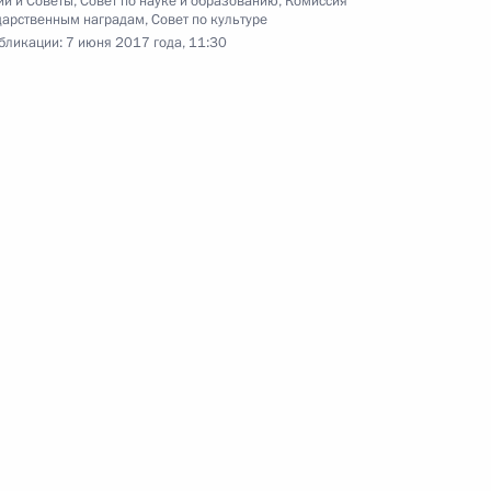
ии и Советы
,
Совет по науке и образованию
,
Комиссия
дарственным наградам
,
Совет по культуре
бликации:
7 июня 2017 года, 11:30
Петербургского международного
ма
Видео, 26 мин.