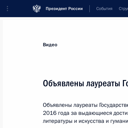
Президент России
События
Стру
Видеозаписи
Фотографии
Аудиозапи
Все материалы
Выступления
Совещан
Видео
Показа
Объявлены лауреаты Г
Выступление на саммите
Объявлены лауреаты Государст
ШОС в расширенном состав
2016 года за выдающиеся достиж
литературы и искусства и гуман