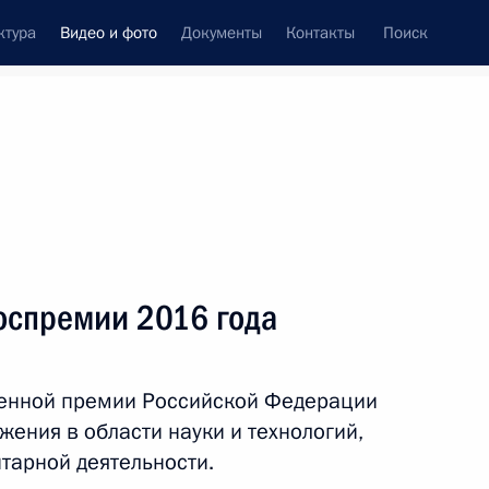
ктура
Видео и фото
Документы
Контакты
Поиск
си
ия, встречи
Встречи со СМИ
июнь, 2017
ть следующие материалы
оспремии 2016 года
Объявлены лауреаты
венной премии Российской Федерации
е
Госпремии 2016 года
ения в области науки и технологий,
итарной деятельности.