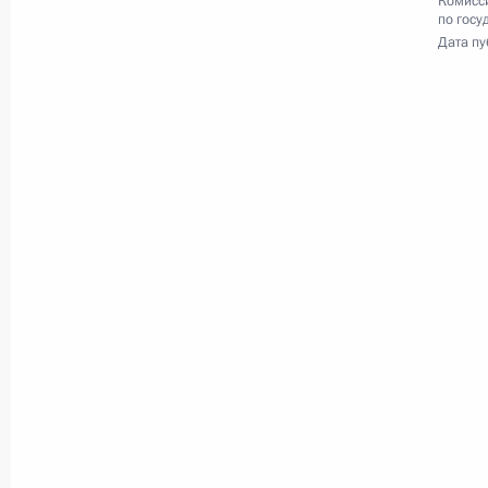
Комисс
по госу
Дата пу
Пленарное заседание 
экономического фору
2 июня 2017 года
Санкт-Петербург