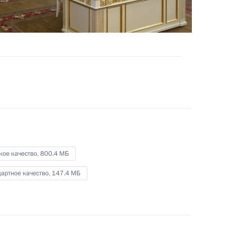
Маржери»
3 июня 2017 года
Видео, 3 мин.
кое качество,
800.4 МБ
артное качество,
147.4 МБ
нной премии Даниилу Гранину