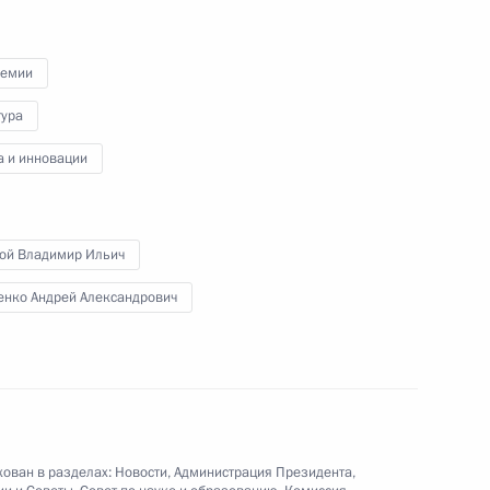
Видео, 6 мин.
ремии
тура
а и инновации
той Владимир Ильич
енко Андрей Александрович
ован в разделах:
Новости
,
Администрация Президента
,