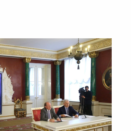
7 июня 2017 года
Видео, 27 мин.
Церемония имянаречения
танкера «Кристоф де