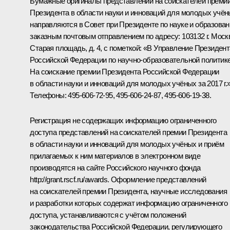
Бумажные оригиналы представлений на соискателей преми
Президента в области науки и инноваций для молодых учё
направляются в Совет при Президенте по науке и образова
заказным почтовым отправлением по адресу: 103132 г. Моск
Старая площадь, д. 4, с пометкой: «В Управление Президент
Российской Федерации по научно-образовательной политике
На соискание премии Президента Российской Федерации
в области науки и инноваций для молодых учёных за 2017 г.»
Телефоны: 495‑606‑72‑95, 495‑606‑24‑87, 495‑606‑19‑38.
Регистрация не содержащих информацию ограниченного
доступа представлений на соискателей премии Президента
в области науки и инноваций для молодых учёных и приём
прилагаемых к ним материалов в электронном виде
производятся на сайте Российского научного фонда
http
://
grant
.
rscf
.
ru
/
awards
.
Оформление представлений
на соискателей премии Президента, научные исследования
и разработки которых содержат информацию ограниченного
доступа, устанавливаются с учётом положений
законодательства Российской Федерации, регулирующего