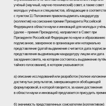
учёный (научный, научно-технический) совет, а также совет
молодых учёных и специалистов, обладающие в соответств
с пунктом 11 Положения правом выдвигать кандидатуру
(коллектив) на соискание премии Президента Российской
Федерации в области науки и инноваций для молодых учён
(далее – премия Президента), направляют в Совет при
Президенте Российской Федерации по науке и образованию
подписанное, заверенное в организации или нотариально
представление (датой выдвижения считается дата подписа
представления выдвигающим кандидатуру лицом или дата
заседания совета, на котором состоялось выдвижение путё
тайного голосования), в котором указываются:
а) описание исследований или разработок (полное изложени
достигнутых результатов, завершающееся обобщающей
формулировкой, в которой говорится, за какие достижения
в области науки и инноваций предлагается присудить преми
б) значимость представленных соискателем (коллективом)