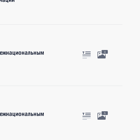
 межнациональным
4
 межнациональным
5