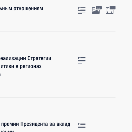
льным отношениям
:
19
еализации Стратегии
итики в регионах
а
 премии Президента за вклад
 нации