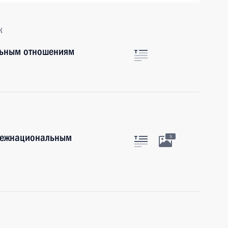
к
льным отношениям
 межнациональным
3