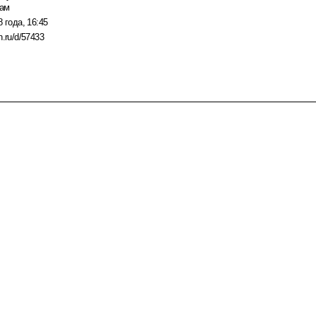
дам
 года, 16:45
n.ru/d/57433