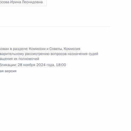
ельному рассмотрению
осова Ирина Леонидовна
кращения их полномочий
ован в разделе:
Комиссии и Советы
,
Комиссия
варительному рассмотрению вопросов назначения судей
ельному рассмотрению
ращения их полномочий
бликации:
28 ноября 2024 года, 18:00
кращения их полномочий
ая версия
ельному рассмотрению
кращения их полномочий