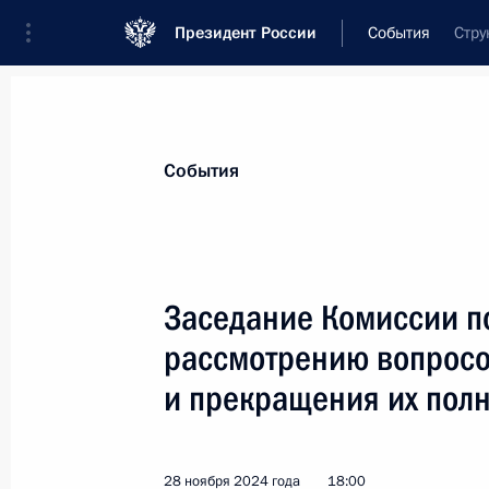
Президент России
События
Стру
Президент
Администрация
Государст
Новости
Сведения о комиссиях и совет
События
Отдельная комиссия или совет
Комиссия по предварительному рассмот
Заседание Комиссии п
рассмотрению вопросо
и прекращения их пол
Комиссия по предварительном
28 ноября 2024 года
18:00