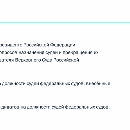
мочий
ельному рассмотрению
кращения их полномочий
Президенте Российской Федерации
просов назначения судей и прекращения их
ателя Верховного Суда Российской
 должности судей федеральных судов, внесённые
ельному рассмотрению
кращения их полномочий
дидатов на должности судей федеральных судов.