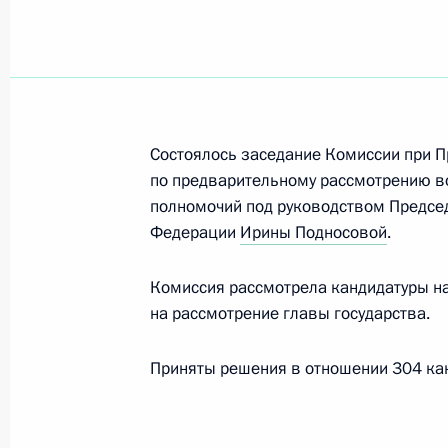
судей и прекращения их полно
9 июля, четверг
Заседание Комиссии по предварит
вопросов назначения судей и пре
Состоялось заседание Комиссии при 
9 июля 2026 года, 16:00
по предварительному рассмотрению во
полномочий под руководством Председ
Федерации
Ирины Подносовой
.
28 мая, четверг
Комиссия рассмотрела кандидатуры на
Заседание Комиссии по предварит
на рассмотрение главы государства.
вопросов назначения судей и пре
Приняты решения в отношении 304 кан
28 мая 2026 года, 17:30