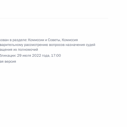
кращения их полномочий
ован в разделе:
Комиссии и Советы
,
Комиссия
варительному рассмотрению вопросов назначения судей
ращения их полномочий
ельному рассмотрению
бликации:
29 июля 2022 года, 17:00
кращения их полномочий
ая версия
ельному рассмотрению
кращения их полномочий