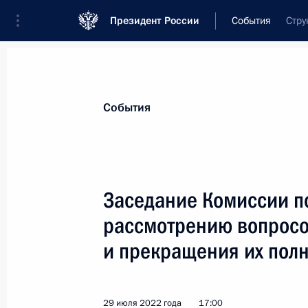
Президент России
События
Стру
Президент
Администрация
Государст
Новости
Сведения о комиссиях и совет
События
Отдельная комиссия или совет
Комиссия по предварительному рассмот
Заседание Комиссии п
рассмотрению вопросо
и прекращения их пол
Показа
29 июля 2022 года
17:00