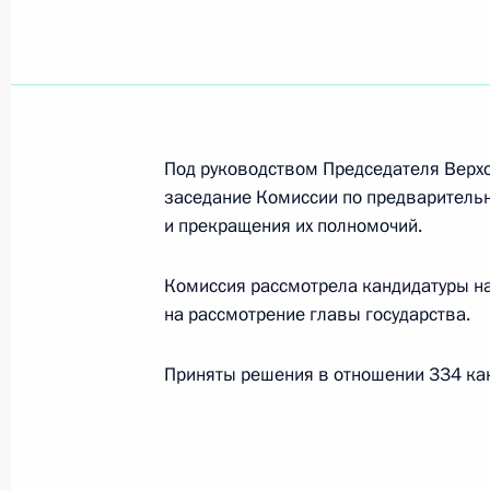
29 июля 2022 года, пятница
Заседание Комиссии по предварит
вопросов назначения судей и пре
Под руководством Председателя Верх
29 июля 2022 года, 17:00
заседание Комиссии по предваритель
и прекращения их полномочий.
23 июня 2022 года, четверг
Комиссия рассмотрела кандидатуры на
на рассмотрение главы государства.
Заседание Комиссии по предварит
вопросов назначения судей и пре
Приняты решения в отношении 334 кан
23 июня 2022 года, 17:00