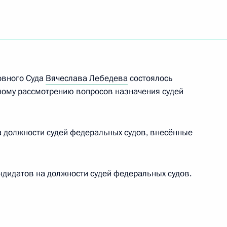
ельному рассмотрению
кращения их полномочий
овного Суда
Вячеслава Лебедева
состоялось
ному рассмотрению вопросов назначения судей
 должности судей федеральных судов, внесённые
ельному рассмотрению
кращения их полномочий
дидатов на должности судей федеральных судов.