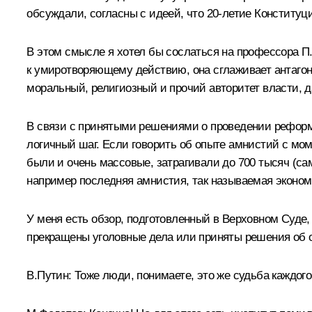
обсуждали, согласны с идеей, что 20-летие Конституци
В этом смысле я хотел бы сослаться на профессора П.
к умиротворяющему действию, она сглаживает антаго
моральный, религиозный и прочий авторитет власти,
В связи с принятыми решениями о проведении реформ
логичный шаг. Если говорить об опыте амнистий с мом
были и очень массовые, затрагивали до 700 тысяч (са
например последняя амнистия, так называемая эконом
У меня есть обзор, подготовленный в Верховном Суде,
прекращены уголовные дела или приняты решения об ос
В.Путин:
Тоже люди, понимаете, это же судьба каждого 