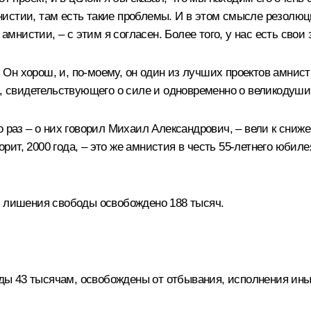
истии, там есть такие проблемы. И в этом смысле резолюци
 амнистии, – с этим я согласен. Более того, у нас есть сво
х. Он хорош, и, по‑моему, он один из лучших проектов амни
а, свидетельствующего о силе и одновременно о великодуши
о раз – о них говорил Михаил Александрович, – вели к сни
ворит, 2000 года, – это же амнистия в честь 55-летнего юби
т лишения свободы освобождено 188 тысяч.
 43 тысячам, освобождены от отбывания, исполнения иных