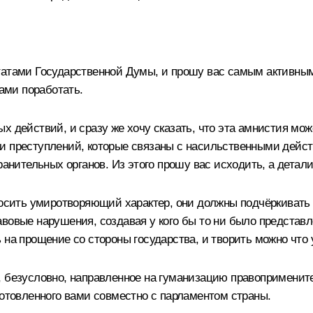
атами Государственной Думы, и прошу вас самым активным 
тами поработать.
 действий, и сразу же хочу сказать, что эта амнистия може
ли преступлений, которые связаны с насильственными дейс
ранительных органов. Из этого прошу вас исходить, а дета
носить умиротворяющий характер, они должны подчёркивать 
вовые нарушения, создавая у кого бы то ни было представл
на прощение со стороны государства, и творить можно что у
 безусловно, направленное на гуманизацию правоприменител
готовленного вами совместно с парламентом страны.