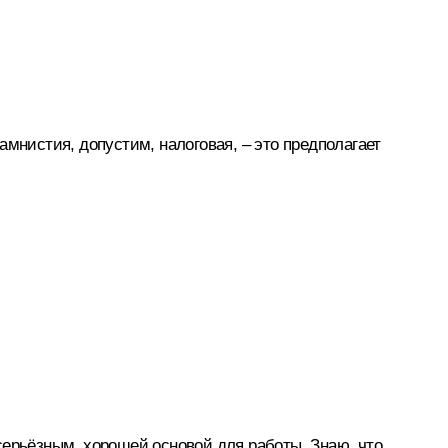
 амнистия, допустим, налоговая, – это предполагает
 серьёзным, хорошей основой для работы. Знаю, что