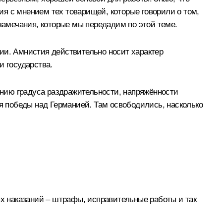
я с мнением тех товарищей, которые говорили о том,
и замечания, которые мы передадим по этой теме.
стии. Амнистия действительно носит характер
и государства.
жению градуса раздражительности, напряжённости
лея победы над Германией. Там освободились, насколько
 наказаний – штрафы, исправительные работы и так