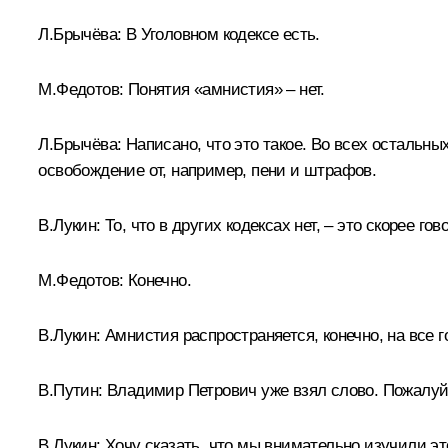
Л.Брычёва:
В Уголовном кодексе есть.
М.Федотов:
Понятия «амнистия» – нет.
Л.Брычёва:
Написано, что это такое. Во всех остальных
освобождение от, например, пени и штрафов.
В.Лукин
:
То, что в других кодексах нет, – это скорее го
М.Федотов:
Конечно.
В.Лукин:
Амнистия распространяется, конечно, на все г
В.Путин:
Владимир Петрович уже взял слово. Пожалуйс
В.Лукин:
Хочу сказать, что мы внимательно изучили это