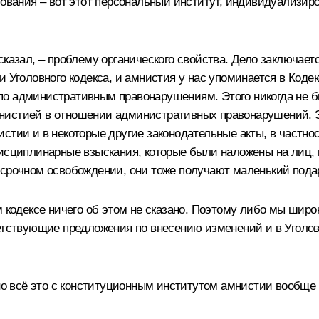
ования – вот этот персональный институт, индивидуализиров
казал, – проблему органического свойства. Дело заключаетс
и Уголовного кодекса, и амнистия у нас упоминается в Код
о административным правонарушениям. Этого никогда не был
 амнистией в отношении административных правонарушений. Э
стии и в некоторые другие законодательные акты, в частно
дисциплинарные взыскания, которые были наложены на лиц,
осрочном освобождении, они тоже получают маленький подар
м кодексе ничего об этом не сказано. Поэтому либо мы шир
ветствующие предложения по внесению изменений и в Уголо
 но всё это с конституционным институтом амнистии вообще 