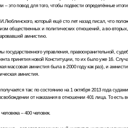
и – это повод для того, чтобы подвести определённые итоги
И.Люблинского, который ещё сто лет назад писал, что поло
низм общественных и политических отношений, а во‑вторых
 даровавшей амнистию.
ы государственного управления, правоохранительной, суде
ента принятия новой Конституции, то их было уже 16. Случа
мая массовая амнистия была в 2000 году как раз), и амнист
ическая амнистия.
 получается так: по состоянию на 1 октября 2013 года суда
вобождении от наказания в отношении 401 лица. То есть вс
человека – 400 человек.