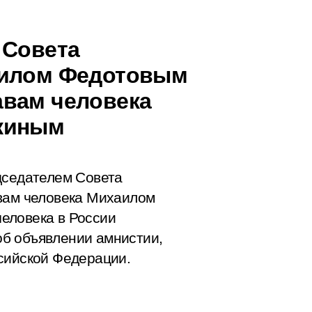
 Совета
аилом Федотовым
авам человека
киным
дседателем Совета
авам человека Михаилом
еловека в России
б объявлении амнистии,
сийской Федерации.