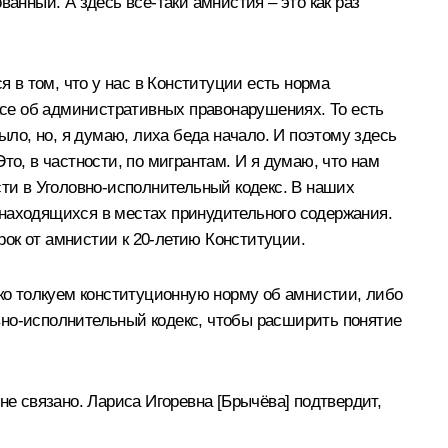
анный. А здесь всё‑таки амнистия – это как раз
я в том, что у нас в Конституции есть норма
ексе об административных правонарушениях. То есть
о, но, я думаю, лиха беда начало. И поэтому здесь
то, в частности, по мигрантам. И я думаю, что нам
сти в Уголовно-исполнительный кодекс. В наших
 находящихся в местах принудительного содержания.
ок от амнистии к 20-летию Конституции.
око толкуем конституционную норму об амнистии, либо
вно-исполнительный кодекс, чтобы расширить понятие
не связано. Лариса Игоревна [Брычёва] подтвердит,