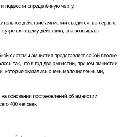
 и подвести определённую черту.
жительное действие амнистии сводится, во‑первых,
, к укрепляющему действию, она возвышает
бной системы амнистия представляет собой вполне
лось так, что в год две амнистии, причём амнистии
ии, которые оказались очень малочисленными,
ми на основании постановлений об амнистии
его 400 человек.