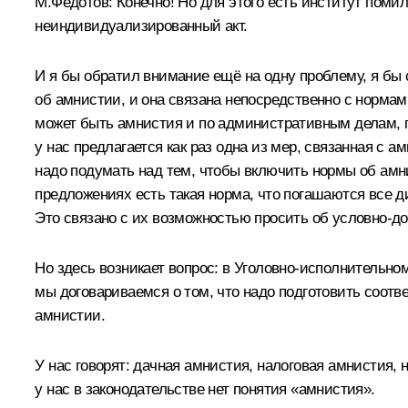
М.Федотов:
Конечно! Но для этого есть институт помил
неиндивидуализированный акт.
И я бы обратил внимание ещё на одну проблему, я бы с
об амнистии, и она связана непосредственно с нормам
может быть амнистия и по административным делам, п
у нас предлагается как раз одна из мер, связанная с
надо подумать над тем, чтобы включить нормы об амни
предложениях есть такая норма, что погашаются все 
Это связано с их возможностью просить об условно-д
Но здесь возникает вопрос: в Уголовно-исполнительно
мы договариваемся о том, что надо подготовить соот
амнистии.
У нас говорят: дачная амнистия, налоговая амнистия,
у нас в законодательстве нет понятия «амнистия».