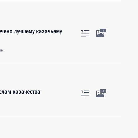
учено лучшему казачьему
3
ль
елам казачества
4