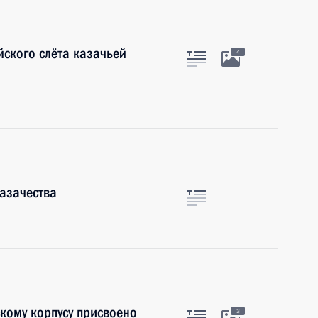
йского слёта казачьей
4
азачества
кому корпусу присвоено
3