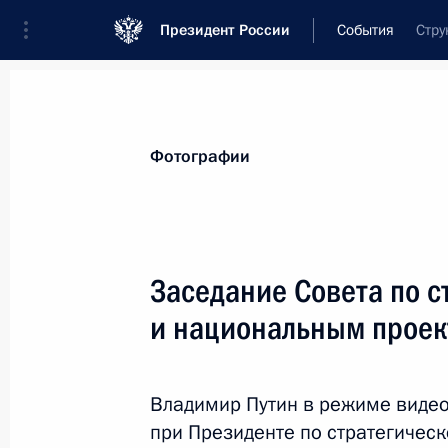
Президент России
События
Стру
Президент
Администрация
Государст
Новости
Сведения о комиссиях и совет
Фотографии
Отдельная комиссия или совет
Совет по стратегическому развитию и 
Заседание Совета по с
и национальным прое
Владимир Путин в режиме виде
Совет по стратегическому раз
при Президенте по стратегичес