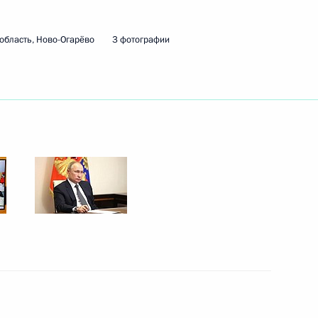
область, Ново-Огарёво
3 фотографии
ому развитию
:
15
ому развитию
:
10
ь, Ново-Огарёво