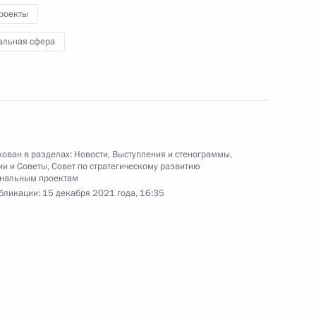
роекты
Совете по стратегическому
ам
альная сфера
ован в разделах:
Новости
,
Выступления и стенограммы
,
ому развитию
:
18
ии и Советы
,
Совет по стратегическому развитию
ональным проектам
бликации:
15 декабря 2021 года, 16:35
ому развитию и нацпроектам
:
14