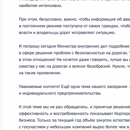
Текущий ресурс
наиболее интенсивно.
Структура
Конституция Росс
Видео и фото
При этом, безусловно, важно, чтобы информация об ава
Государственная
Документы
символика
в постоянном режиме поступала от самих граждан, чтоб
Контакты
Обратиться к Пре
власти и владельцы дорог исправляют ситуацию.
Поиск
Президент Росси
гражданам школь
И попрошу сегодня Министра внутренних дел подробнее 
возраста
Для СМИ
в сфере решения проблем с безопасностью на дорогах. 
Виртуальный тур 
в этом отношении! Не хочется даже говорить, лучше вы
Кремлю
Подписаться
хамства у нас на дорогах и всяких безобразий. Нужно, 
Владимир Путин 
Справочник
на такие проявления.
личный сайт
Дикая природа Ро
Версия для людей
Уважаемые коллеги! Ещё одна тема нашего заседания 
с ограниченными
и индивидуального предпринимательства.
возможностями
К этой теме мы не раз обращались, и принятые решени
English
эффективность и востребованность показывает Корпора
бизнеса. Только за текущий год объём закупок естест
с госучастием у небольших компаний вырос более чем в
Администрация