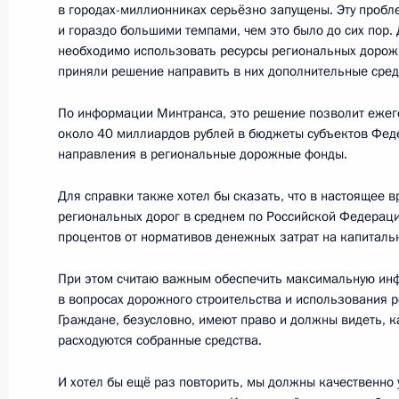
в городах-миллионниках серьёзно запущены. Эту пробле
проектам
и гораздо большими темпами, чем это было до сих пор. 
21 сентября 2016 года, 16:20
Московская об
необходимо использовать ресурсы региональных дорож
приняли решение направить в них дополнительные средс
По информации Минтранса, это решение позволит ежег
13 июля 2016 года, среда
около 40 миллиардов рублей в бюджеты субъектов Фед
направления в региональные дорожные фонды.
Заседание Совета по стратегическ
проектам
Для справки также хотел бы сказать, что в настоящее 
региональных дорог в среднем по Российской Федераци
13 июля 2016 года, 15:30
Москва, Кремль
процентов от нормативов денежных затрат на капиталь
При этом считаю важным обеспечить максимальную ин
в вопросах дорожного строительства и использования 
30 июня 2016 года, четверг
Граждане, безусловно, имеют право и должны видеть, к
Образован Совет при Президенте п
расходуются собранные средства.
и приоритетным проектам
И хотел бы ещё раз повторить, мы должны качественно 
30 июня 2016 года, 12:00