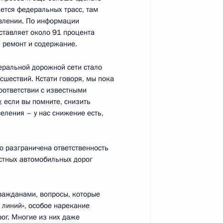
ается федеральных трасс, там
влении. По информации
ому развитию и приоритетным
:
15
ставляет около 91 процента
, ремонт и содержание.
еральной дорожной сети стало
сшествий. Кстати говоря, мы пока
соответствии с известными
, если вы помните, снизить
селения – у нас снижение есть,
ому развитию и приоритетным
:
7
ко разграничена ответственность
стных автомобильных дорог
гражданами, вопросы, которые
х линий», особое нарекание
ому развитию и приоритетным
ог. Многие из них даже
:
5