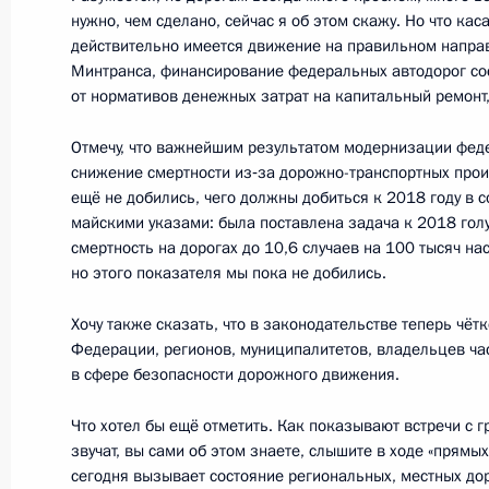
21 марта 2017 года, вторник
нужно, чем сделано, сейчас я об этом скажу. Но что кас
действительно имеется движение на правильном напра
Заседание Совета по стратегическ
Минтранса, финансирование федеральных автодорог со
проектам
от нормативов денежных затрат на капитальный ремонт
21 марта 2017 года, 15:00
Москва, Кремль
Отмечу, что важнейшим результатом модернизации фед
снижение смертности из‑за дорожно-транспортных прои
ещё не добились, чего должны добиться к 2018 году в 
25 ноября 2016 года, пятница
майскими указами: была поставлена задача к 2018 голу
смертность на дорогах до 10,6 случаев на 100 тысяч на
Заседание Совета по стратегическ
но этого показателя мы пока не добились.
проектам
Хочу также сказать, что в законодательстве теперь чёт
25 ноября 2016 года, 14:45
Москва, Кремль
Федерации, регионов, муниципалитетов, владельцев ча
в сфере безопасности дорожного движения.
Что хотел бы ещё отметить. Как показывают встречи с 
21 сентября 2016 года, среда
звучат, вы сами об этом знаете, слышите в ходе «прямы
Заседание Совета по стратегическ
сегодня вызывает состояние региональных, местных дор