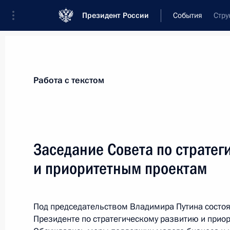
Президент России
События
Стру
Президент
Администрация
Государст
Новости
Сведения о комиссиях и совет
Работа с текстом
Отдельная комиссия или совет
Совет по стратегическому развитию и 
Заседание Совета по стратег
и приоритетным проектам
Под председательством Владимира Путина состоя
Президенте по стратегическому развитию и прио
Показа