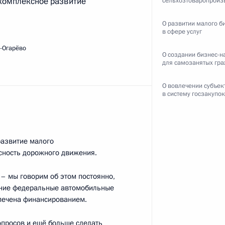
комплексное развитие
сельхозтоваропроиз
О развитии малого б
в сфере услуг
-Огарёво
ому развитию и приоритетным
:
3
О создании бизнес-н
для самозанятых гр
ь, Ново-Огарёво
О вовлечении субъе
в систему госзакупок
развитие малого
атегическому развитию
асность дорожного движения.
 – мы говорим об этом постоянно,
ояние федеральные автомобильные
спечена финансированием.
опросов и ещё больше сделать