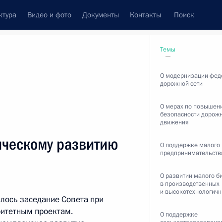
ктура
Видео и фото
Документы
Контакты
Поиск
венный Совет
Совет Безопасности
Комиссии и советы
Темы
ах
июль, 2017
О модернизации фед
дорожной сети
О мерах по повышен
безопасности дорож
движения
национальным проектам
Показать
ическому развитию
О поддержке малого 
предпринимательств
О развитии малого б
в производственных
и высокотехнологичн
лось заседание Совета при
ритетным проектам.
ть следующие материалы
О поддержке