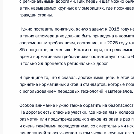
с региональными дорогами. Как первый шаг можно был
в так называемых крупных агломерациях, где прожива
граждан страны.
Нужно поставить понятную, ясную задачу: к 2018 году 
в таких агломерациях должна быть приведена в нормат
современным требованиям, состояние, а к 2025 году та
85 процентов, не меньше. Кстати говоря, это решаемые 
Встреча с военнослужащими Во
время нормативным требованиям соответствует около 
и только 39 процентов региональных дорог.
26 июля 2026 года
В принципе то, что я сказал, достижимые цели. В этой 
принятие нормативных актов и стандартов, которые поз
с использованием передовых технологий и материалов.
Особое внимание нужно также обратить на безопаснос
Разделы сайта
Информацион
На дорогах есть опасные участки, где из‑за ям и колдоб
Президента
ресурсы
России
Президента Ро
разметки или предупреждающих знаков из раза в раз 
и очень тяжёлыми последствиями, со смертельными исх
ликвидацией таких участков, в том числе в крупных аг
События
Президент России