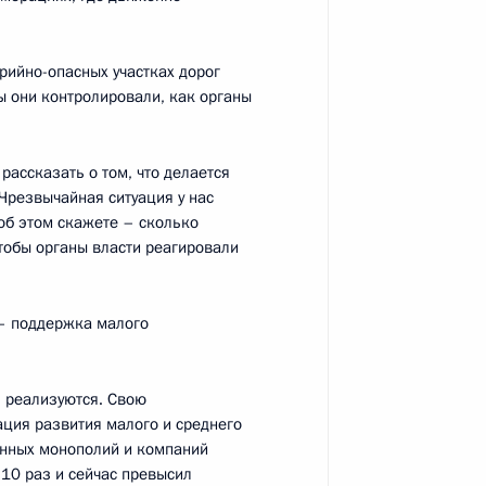
ВКонтакте
Об использовании
ии
информации сайта
Rutube
рийно-опасных участках дорог
О персональных
Telegram-канал
данных пользователей
ы они контролировали, как органы
YouTube
зиденту
Написать в редакцию
и —
ного
рассказать о том, что делается
Чрезвычайная ситуация у нас
по
 об этом скажете – сколько
чтобы органы власти реагировали
—
ссии
– поддержка малого
я реализуются. Свою
ция развития малого и среднего
Все материалы сайта
доступны по лицензии:
венных монополий и компаний
 10 раз и сейчас превысил
Creative Commons