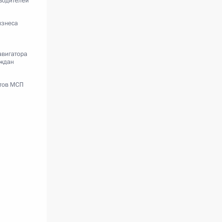
водителей
изнеса
авигатора
аждан
ктов МСП