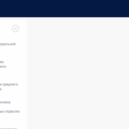
еральной
ию
ного
и среднего
а
изнеса
ых отраслях