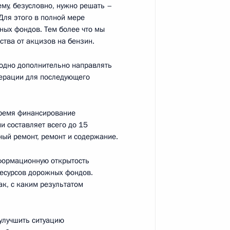
му, безусловно, нужно решать –
Для этого в полной мере
ласть, Ново-Огарёво
ных фондов. Тем более что мы
тва от акцизов на бензин.
одно дополнительно направлять
ерации для последующего
ому развитию и приоритетным
7
11м
время финансирование
и составляет всего до 15
ный ремонт, ремонт и содержание.
формационную открытость
ресурсов дорожных фондов.
ак, с каким результатом
о стратегическому развитию
улучшить ситуацию