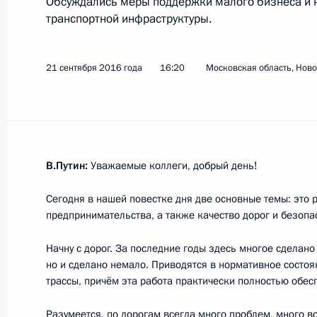
Обсуждались меры поддержки малого бизнеса и 
транспортной инфраструктуры.
5 июля 2017 года, среда
21 сентября 2016 года
16:20
Московская область, Ново
Заседание Совета по стратегическ
проектам
5 июля 2017 года, 15:30
Московская област
В.Путин:
Уважаемые коллеги, добрый день!
2 апреля 2017 года, воскресенье
Сегодня в нашей повестке дня две основные темы: это 
Протокол заседания Совета по стр
предпринимательства, а также качество дорог и безоп
и приоритетным проектам
Начну с дорог. За последние годы здесь многое сделано
2 апреля 2017 года, 18:00
но и сделано немало. Приводятся в нормативное сост
трассы, причём эта работа практически полностью обе
Разумеется, по дорогам всегда много проблем, много в