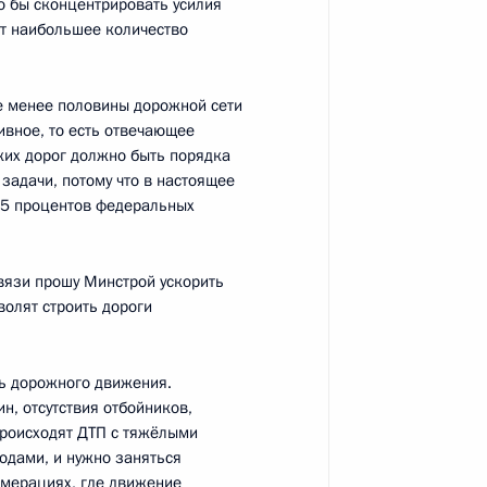
о бы сконцентрировать усилия
ет наибольшее количество
не менее половины дорожной сети
ивное, то есть отвечающее
ких дорог должно быть порядка
задачи, потому что в настоящее
енно-Морского Флота
65 процентов федеральных
связи прошу Минстрой ускорить
волят строить дороги
ть дорожного движения.
ные
Официальные
Правовая и
ин, отсутствия отбойников,
сетевые ресурсы
техническая
ссии
Президента России
информация
происходят ДТП с тяжёлыми
одами, и нужно заняться
ломерациях, где движение
MAX
О портале