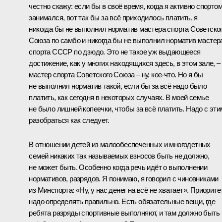
честно скажу: если бы в своё время, когда я активно спорто
занимался, вот так бы за всё приходилось платить, я
никогда бы не выполнил норматив мастера спорта Советско
Союза по самбо и никогда бы не выполнил норматив мастер
спорта СССР по дзюдо. Это не такое уж выдающееся
достижение, как у многих находящихся здесь, в этом зале, –
мастер спорта Советского Союза – ну, кое-что. Но я бы
не выполнил норматив такой, если бы за всё надо было
платить, как сегодня в некоторых случаях. В моей семье
не было лишней копеечки, чтобы за всё платить. Надо с эти
разобраться как следует.
В отношении детей из малообеспеченных и многодетных
семей никаких так называемых взносов быть не должно,
не может быть. Особенно когда речь идёт о выполнении
нормативов, разрядов. Я понимаю, я говорил с чиновниками
из Минспорта: «Ну, у нас денег на всё не хватает». Приорит
надо определять правильно. Есть обязательные вещи, где
ребята разряды спортивные выполняют, и там должно быть