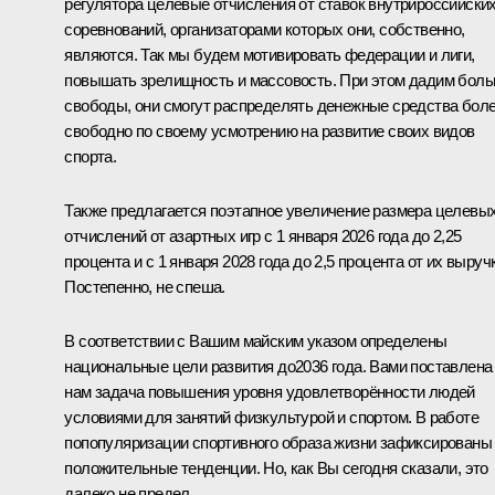
регулятора целевые отчисления от ставок внутрироссийски
соревнований, организаторами которых они, собственно,
являются. Так мы будем мотивировать федерации и лиги,
повышать зрелищность и массовость. При этом дадим бол
свободы, они смогут распределять денежные средства бол
свободно по своему усмотрению на развитие своих видов
спорта.
Также предлагается поэтапное увеличение размера целевы
отчислений от азартных игр с 1 января 2026 года до 2,25
процента и с 1 января 2028 года до 2,5 процента от их выруч
Постепенно, не спеша.
В соответствии с Вашим майским указом определены
национальные цели развития до2036 года. Вами поставлена
нам задача повышения уровня удовлетворённости людей
условиями для занятий физкультурой и спортом. В работе
попопуляризации спортивного образа жизни зафиксированы
положительные тенденции. Но, как Вы сегодня сказали, это
далеко не предел.