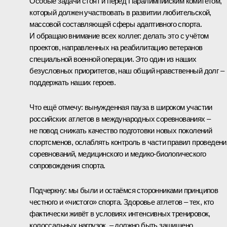
Особые задачи стоят и перед Паралимпийским комитетом,
который должен участвовать в развитии любительской,
массовой составляющей сферы адаптивного спорта.
И обращаю внимание всех коллег: делать это с учётом
проектов, направленных на реабилитацию ветеранов
специальной военной операции. Это один из наших
безусловных приоритетов, наш общий нравственный долг –
поддержать наших героев.
Что ещё отмечу: вынужденная пауза в широком участии
российских атлетов в международных соревнованиях –
не повод снижать качество подготовки новых поколений
спортсменов, ослаблять контроль в части правил проведени
соревнований, медицинского и медико-биологического
сопровождения спорта.
Подчеркну: мы были и остаёмся сторонниками принципов
честного и «чистого» спорта. Здоровье атлетов – тех, кто
фактически живёт в условиях интенсивных тренировок,
колоссальных нагрузок, – должно быть защищено.