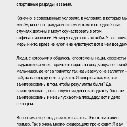
спортивные разряды и звания.
Конечно, в современных условиях, в условиях, в которых м
живём, конечно, гражданин и семьи тоже в определённых
случаях должны и могут соучаствовать в этом
софинансировании. Но меру надо знать во всём. У нас подч
меры никто, краёв не чуют и не чувствуют, вот в чём всё дел
Люди, с которыми я общаюсь, спортсмены наши, хоккеисты
выдающиеся мне с горечью говорят: на «подкатку» не приш
мальчишка, денег за подкатку так называемую не заплатил 
всё, на площадку не выпускают. Я говорю: а как же, все
заинтересованы в том, чтобы результаты были? Да,
заинтересованы, но в получении денег за подкатку больше
заинтересованы и не выпускают на площадку, вот и дело
с концом.
Вы понимаете, я когда смотрю на это… Это только один
пример. Так в очень многих федерациях происходит. Я вам