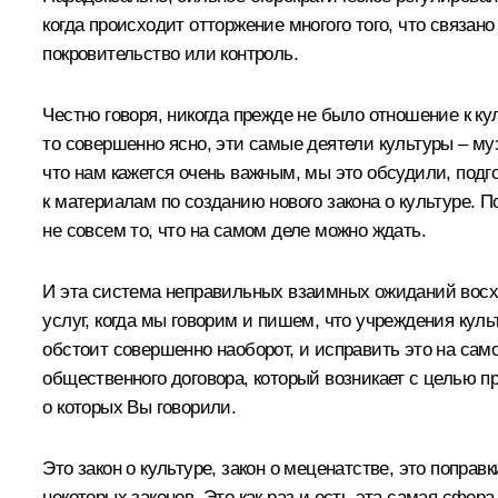
когда происходит отторжение многого того, что связан
покровительство или контроль.
Честно говоря, никогда прежде не было отношение к к
то совершенно ясно, эти самые деятели культуры – му
что нам кажется очень важным, мы это обсудили, подго
к материалам по созданию нового закона о культуре. П
не совсем то, что на самом деле можно ждать.
И эта система неправильных взаимных ожиданий восхо
услуг, когда мы говорим и пишем, что учреждения кул
обстоит совершенно наоборот, и исправить это на само
общественного договора, который возникает с целью п
о которых Вы говорили.
Это закон о культуре, закон о меценатстве, это попра
некоторых законов. Это как раз и есть эта самая сфе