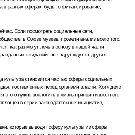
тва в разных сферах, будь то финансирование,
сейчас. Если посмотреть социальные сети,
бществе, в Союзе музеев, провели анализ всего того,
я, как раз могут лечь в основу в нашей части
правданных ожиданий: все вдруг ждут от других
гда культура становится частью сферы социальных
адач, поставленных перед органами власти. Хотя дело
ля этого нужно воплотить в жизнь принцип известного
 воплощён в серии законодательных инициатив,
равки, которые выводят сферу культуры из сферы
шительно нужно вывести всю реставрацию из-под