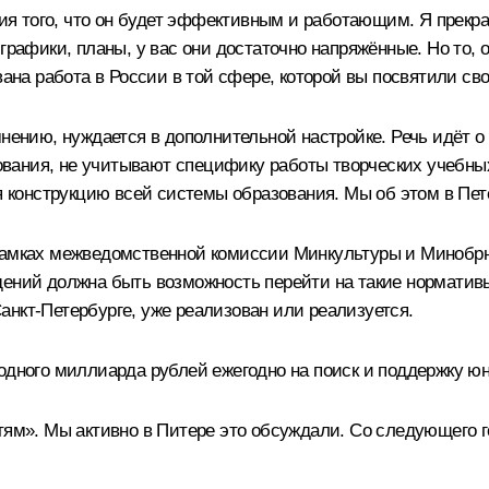
тия того, что он будет эффективным и работающим. Я прекра
графики, планы, у вас они достаточно напряжённые. Но то, о
вана работа в России в той сфере, которой вы посвятили св
нению, нуждается в дополнительной настройке. Речь идёт о 
ания, не учитывают специфику работы творческих учебных з
ая конструкцию всей системы образования. Мы об этом в Пет
 рамках межведомственной комиссии Минкультуры и Миноб
дений должна быть возможность перейти на такие норматив
анкт-Петербурге, уже реализован или реализуется.
одного миллиарда рублей ежегодно на поиск и поддержку юн
етям». Мы активно в Питере это обсуждали. Со следующего 