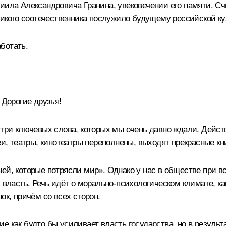
ниила Александровича Гранина, увековечении его памяти. С
кого соотечественника послужило будущему российской ку
ботать.
Дорогие друзья!
три ключевых слова, которых мы очень давно ждали. Действи
еи, театры, кинотеатры переполнены, выходят прекрасные кн
ей, которые потрясли мир». Однако у нас в обществе при вс
 власть. Речь идёт о морально-психологическом климате, как
ок, причём со всех сторон.
 как будто бы усиливает власть государства, но в результа