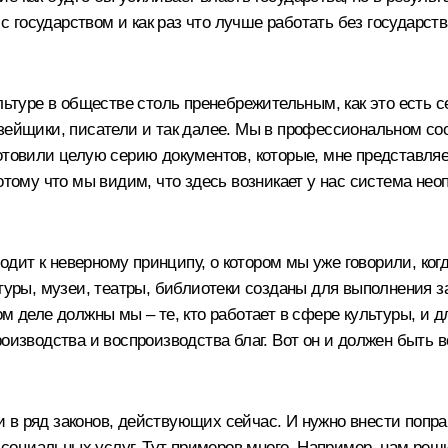
о с государством и как раз что лучше работать без государс
ультуре в обществе столь пренебрежительным, как это есть 
зейщики, писатели и так далее. Мы в профессиональном соо
товили целую серию документов, которые, мне представляетс
отому что мы видим, что здесь возникает у нас система нео
дит к неверному принципу, о котором мы уже говорили, ко
ьтуры, музеи, театры, библиотеки созданы для выполнения з
м деле должны мы – те, кто работает в сфере культуры, и д
роизводства и воспроизводства благ. Вот он и должен быть
вки в ряд законов, действующих сейчас. И нужно внести поп
ра социальных услуг. Тут примеров много. Например, нам ре