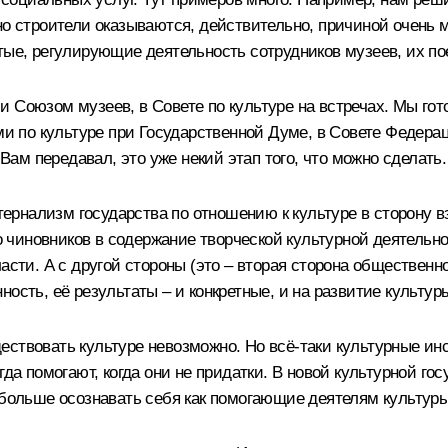
но строители оказываются, действительно, причиной очень 
тые, регулирующие деятельность сотрудников музеев, их пое
и Союзом музеев, в Совете по культуре на встречах. Мы г
ами по культуре при Государственной Думе, в Совете Федер
 Вам передавал, это уже некий этап того, что можно сделать.
рнализм государства по отношению к культуре в сторону в
чиновников в содержание творческой культурной деятельн
ласти. А с другой стороны (это – вторая сторона обществен
ость, её результаты – и конкретные, и на развитие культур
ствовать культуре невозможно. Но всё-таки культурные инс
да помогают, когда они не придатки. В новой культурной гос
больше осознавать себя как помогающие деятелям культуры, 