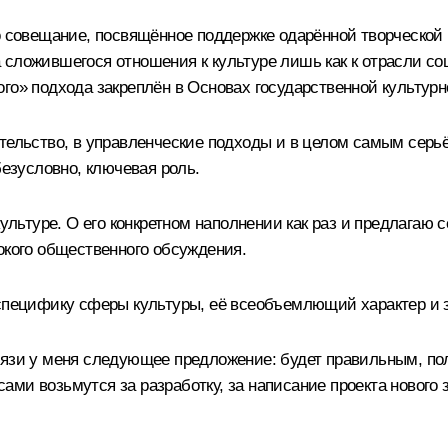
о
совещание
, посвящённое поддержке одарённой творческой м
 сложившегося отношения к культуре лишь как к отрасли с
евого» подхода закреплён в Основах государственной культур
ательство, в управленческие подходы и в целом самым сер
безусловно, ключевая роль.
ультуре. О его конкретном наполнении как раз и предлагаю с
окого общественного обсуждения.
специфику сферы культуры, её всеобъемлющий характер и зн
вязи у меня следующее предложение: будет правильным, по
ми возьмутся за разработку, за написание проекта нового 