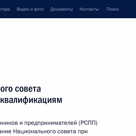
ктура
Видео и фото
Документы
Контакты
Поиск
венный Совет
Совет Безопасности
Комиссии и советы
ах
октябрь, 2016
Показать
ого совета
 квалификациям
ников и предпринимателей (РСПП)
ание Национального совета при
ть следующие материалы