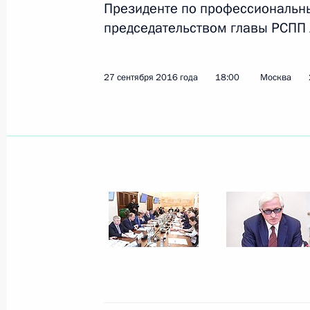
Президенте по профессиональн
председательством главы РСПП
3 октября 2016 года, понедельник
Заседание Комиссии по вопросам 
27 сентября 2016 года
18:00
Москва
назначения и технологий на основ
3 октября 2016 года, 17:00
Москва
29 сентября 2016 года, четверг
Заседание Комиссии по предварит
кандидатур на должности судей фе
29 сентября 2016 года, 18:25