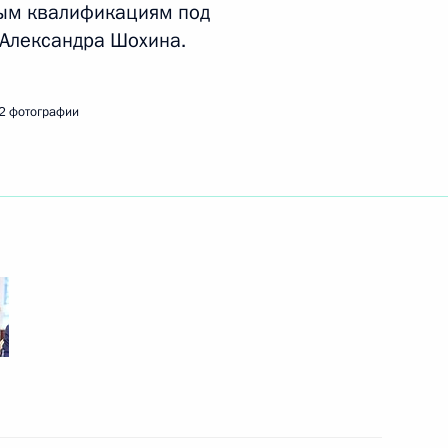
ым квалификациям под
 Александра Шохина.
развития авиации общего
2 фотографии
е ГЛОНАСС
ельному рассмотрению
деральных судов