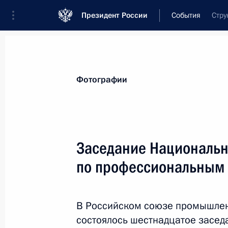
Президент России
События
Стру
Президент
Администрация
Государст
Новости
Сведения о комиссиях и совет
Фотографии
Отдельная комиссия или совет
Все комиссии и советы
Заседание Национальн
по профессиональным
В Российском союзе промышлен
состоялось шестнадцатое засед
Показа