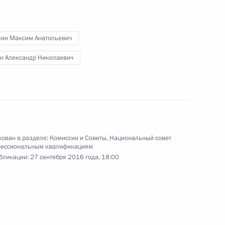
по профессиональным
2
лин Максим Анатольевич
н Александр Николаевич
кадровой политики
ован в разделе:
Комиссии и Советы
,
Национальный совет
фессиональным квалификациям
бликации:
27 сентября 2016 года, 18:00
39
58м
ль