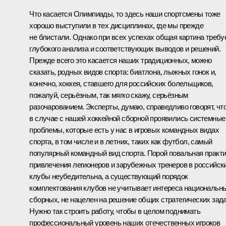
Что касается Олимпиады, то здесь наши спортсмены тоже
хорошо выступили в тех дисциплинах, где мы прежде
не блистали. Однако при всех успехах общая картина требу
глубокого анализа и соответствующих выводов и решений.
Прежде всего это касается наших традиционных, можно
сказать, родных видов спорта: биатлона, лыжных гонок и,
конечно, хоккея, ставшего для российских болельщиков,
пожалуй, серьёзным, так мягко скажу, серьёзным
разочарованием. Эксперты, думаю, справедливо говорят, чт
в случае с нашей хоккейной сборной проявились системные
проблемы, которые есть у нас в игровых командных видах
спорта, в том числе и в летних, таких как футбол, самый
популярный командный вид спорта. Порой повальная практ
привлечения легионеров и зарубежных тренеров в российск
клубы неубедительна, а существующий порядок
комплектования клубов не учитывает интереса национальн
сборных, не нацелен на решение общих стратегических зада
Нужно так строить работу, чтобы в целом поднимать
профессиональный уровень наших отечественных игроков