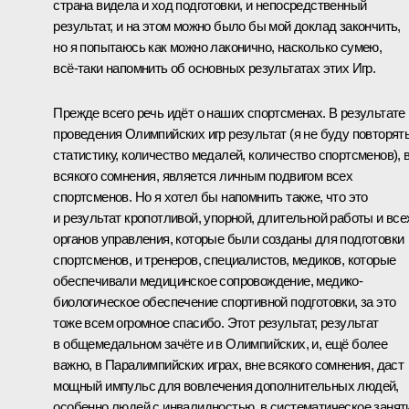
страна видела и ход подготовки, и непосредственный
результат, и на этом можно было бы мой доклад закончить,
но я попытаюсь как можно лаконично, насколько сумею,
всё‑таки напомнить об основных результатах этих Игр.
Прежде всего речь идёт о наших спортсменах. В результате
проведения Олимпийских игр результат (я не буду повторят
статистику, количество медалей, количество спортсменов), 
всякого сомнения, является личным подвигом всех
спортсменов. Но я хотел бы напомнить также, что это
и результат кропотливой, упорной, длительной работы и все
органов управления, которые были созданы для подготовки
спортсменов, и тренеров, специалистов, медиков, которые
обеспечивали медицинское сопровождение, медико-
биологическое обеспечение спортивной подготовки, за это
тоже всем огромное спасибо. Этот результат, результат
в общемедальном зачёте и в Олимпийских, и, ещё более
важно, в Паралимпийских играх, вне всякого сомнения, даст
мощный импульс для вовлечения дополнительных людей,
особенно людей с инвалидностью, в систематическое занят