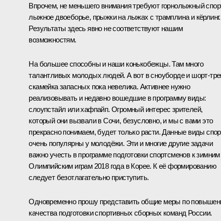
Впрочем, не меньшего внимания требуют горнолыжный спорт
лыжное двоеборье, прыжки на лыжах с трамплина и кёрлинг.
Результаты здесь явно не соответствуют нашим
возможностям.
На большее способны и наши конькобежцы. Там много
талантливых молодых людей. А вот в сноуборде и шорт-тре
скамейка запасных пока невелика. Активнее нужно
реализовывать и недавно вошедшие в программу виды:
слоупстайл или хафпайп. Огромный интерес зрителей,
который они вызвали в Сочи, безусловно, и мы с вами это
прекрасно понимаем, будет только расти. Данные виды спор
очень популярны у молодёжи. Эти и многие другие задачи
важно учесть в программе подготовки спортсменов к зимним
Олимпийским играм 2018 года в Корее. К её формированию
следует безотлагательно приступить.
Одновременно прошу представить общие меры по повыше
качества подготовки спортивных сборных команд России.