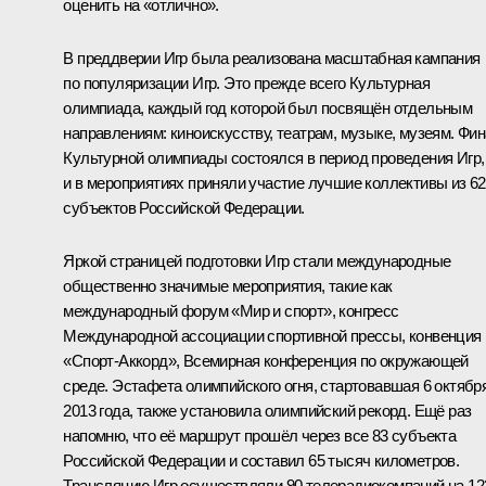
оценить на «отлично».
В преддверии Игр была реализована масштабная кампания
по популяризации Игр. Это прежде всего Культурная
олимпиада, каждый год которой был посвящён отдельным
направлениям: киноискусству, театрам, музыке, музеям. Фи
Культурной олимпиады состоялся в период проведения Игр,
и в мероприятиях приняли участие лучшие коллективы из 62
субъектов Российской Федерации.
Яркой страницей подготовки Игр стали международные
общественно значимые мероприятия, такие как
международный форум «Мир и спорт», конгресс
Международной ассоциации спортивной прессы, конвенция
«Спорт-Аккорд», Всемирная конференция по окружающей
среде. Эстафета олимпийского огня, стартовавшая 6 октябр
2013 года, также установила олимпийский рекорд. Ещё раз
напомню, что её маршрут прошёл через все 83 субъекта
Российской Федерации и составил 65 тысяч километров.
Трансляцию Игр осуществляли 90 телерадиокомпаний на 12