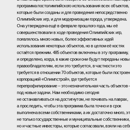
программа постолимпийского использования всех объектов,
которые были созданы и для проведения непосредственно
Олимпийских игр, и для модернизации города, утверждена.
Она утверждена ещё в феврале прошлого года, мы её
совершенствовали в ходе проведения Олимпийских игр,
появлялось много новых, более эффективных идей
использования некоторых объектов, но в целом её костяк
остаётся прежним. 485 объектов включены в эту программу,
и определено, когда, в какие сроки они будут переданы нов
правообладателям, если это требуется, в частности это
требуется в отношении 70 объектов, которые были построе
корпорацией «Олимпстрой», где требуется
перепрофилирование – это незначительная часть объектов 
под новые задачи. Нам необходимо сегодня
не останавливаться на достигнутом, не почивать на лаврах,
а проследить, чтобы эта программа была точно и в срок
выполнена всеми собственниками, а их достаточно много, э
не только государственные и муниципальные собственники,
но и частные инвесторы, которые согласовали, взяли на себ