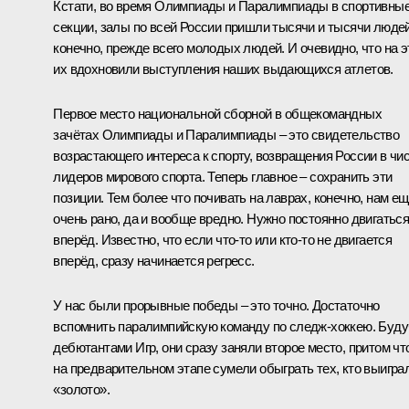
Кстати, во время Олимпиады и Паралимпиады в спортивны
секции, залы по всей России пришли тысячи и тысячи людей
конечно, прежде всего молодых людей. И очевидно, что на э
их вдохновили выступления наших выдающихся атлетов.
Первое место национальной сборной в общекомандных
зачётах Олимпиады и Паралимпиады – это свидетельство
возрастающего интереса к спорту, возвращения России в чи
лидеров мирового спорта. Теперь главное – сохранить эти
позиции. Тем более что почивать на лаврах, конечно, нам е
очень рано, да и вообще вредно. Нужно постоянно двигатьс
вперёд. Известно, что если что‑то или кто‑то не двигается
вперёд, сразу начинается регресс.
У нас были прорывные победы – это точно. Достаточно
вспомнить паралимпийскую команду по следж-хоккею. Буду
дебютантами Игр, они сразу заняли второе место, притом чт
на предварительном этапе сумели обыграть тех, кто выигра
«золото».