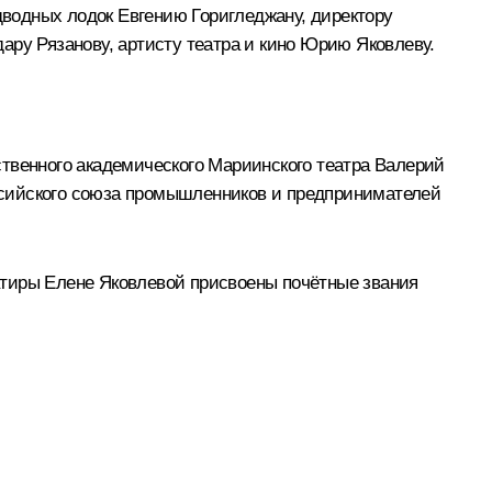
одводных лодок Евгению Горигледжану, директору
ару Рязанову, артисту театра и кино Юрию Яковлеву.
ственного академического Мариинского театра Валерий
ссийского союза промышленников и предпринимателей
 сатиры Елене Яковлевой присвоены
почётные звания