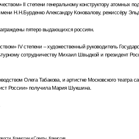
ечеством» II степени генеральному конструктору атомных п
имени Н.Н.Бурденко Александру Коновалову, режиссёру Эльд
 награждены пятеро выдающихся россиян.
ством» IV степени – художественный руководитель Государ
льтурному сотрудничеству Михаил Швыдкой и президент Ро
ководством Олега Табакова, и артистке Московского театра
ист России»
получила Мария Шукшина.
.
овости
,
Комиссии и Советы
,
Комиссия