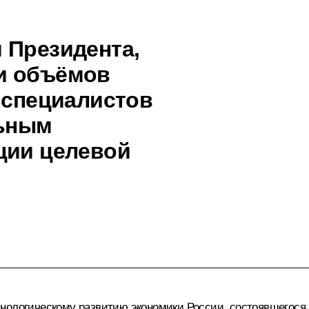
 Президента,
и объёмов
 специалистов
ьным
ции целевой
ологическому развитию экономики России, состоявшегося 2