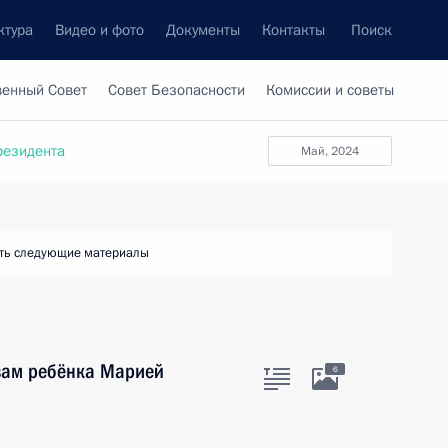
ктура
Видео и фото
Документы
Контакты
Поиск
венный Совет
Совет Безопасности
Комиссии и советы
резидента
май, 2024
ть следующие материалы
вам ребёнка Марией
6