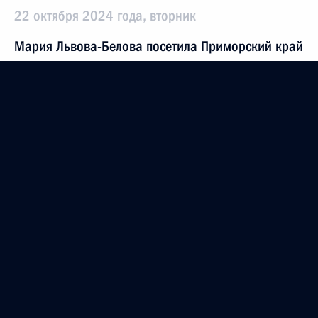
22 октября 2024 года, вторник
Мария Львова-Белова посетила Приморский край
22 октября 2024 года, 12:00
21 октября 2024 года, понедельник
Заседание Совета по межнациональным
отношениям
21 октября 2024 года, 17:00
15 октября 2024 года, вторник
Антон Вайно провёл второе заседание
оргкомитета по празднованию 200-летия со дня
рождения Льва Толстого