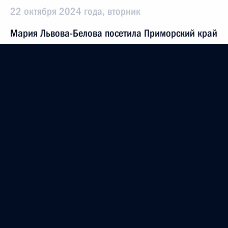
22 октября 2024 года, вторник
Мария Львова-Белова посетила Приморский край
22 октября 2024 года, 12:00
21 октября 2024 года, понедельник
Заседание Совета по межнациональным
отношениям
21 октября 2024 года, 17:00
15 октября 2024 года, вторник
Антон Вайно провёл второе заседание
оргкомитета по празднованию 200-летия со дня
рождения Льва Толстого